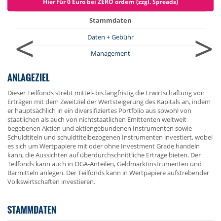
Hier für 0 Euro bei ZERO ordern (zzgl. Spreads)
Stammdaten
<
>
Daten + Gebühr
Management
ANLAGEZIEL
Dieser Teilfonds strebt mittel- bis langfristig die Erwirtschaftung von
Erträgen mit dem Zweitziel der Wertsteigerung des Kapitals an, indem
er hauptsächlich in ein diversifiziertes Portfolio aus sowohl von
staatlichen als auch von nichtstaatlichen Emittenten weltweit
begebenen Aktien und aktiengebundenen Instrumenten sowie
Schuldtiteln und schuldtitelbezogenen Instrumenten investiert, wobei
es sich um Wertpapiere mit oder ohne Investment Grade handeln
kann, die Aussichten auf überdurchschnittliche Erträge bieten. Der
Teilfonds kann auch in OGA-Anteilen, Geldmarktinstrumenten und
Barmitteln anlegen. Der Teilfonds kann in Wertpapiere aufstrebender
Volkswirtschaften investieren.
STAMMDATEN