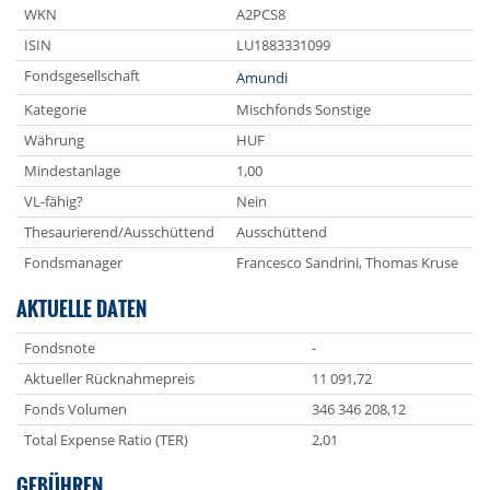
WKN
A2PCS8
ISIN
LU1883331099
Fondsgesellschaft
Amundi
Kategorie
Mischfonds Sonstige
Währung
HUF
Mindestanlage
1,00
VL-fähig?
Nein
Thesaurierend/Ausschüttend
Ausschüttend
Fondsmanager
Francesco Sandrini, Thomas Kruse
AKTUELLE DATEN
Fondsnote
-
Aktueller Rücknahmepreis
11 091,72
Fonds Volumen
346 346 208,12
Total Expense Ratio (TER)
2,01
GEBÜHREN