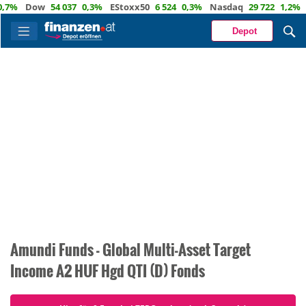
7%
Dow
54 037
0,3%
EStoxx50
6 524
0,3%
Nasdaq
29 722
1,2%
Öl
Depot
Amundi Funds - Global Multi-Asset Target
Income A2 HUF Hgd QTI (D) Fonds