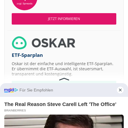
JETZT INFORMIEREN
ETF-Sparplan
Oskar ist der einfache und intelligente ETF-Sparplan.
Er übernimmt die ETF-Auswahl, ist steuersmart,
transparent und kostengünstig.
JETZT MEHR ERFAHREN
Für Sie Empfohlen
The Real Reason Steve Carell Left 'The Office'
BRAINBERRIES
Aktien ATX
DAX
EuroStoxx 50
Dow Jones
NASDAQ 100
Nikkei 225
S&P 500