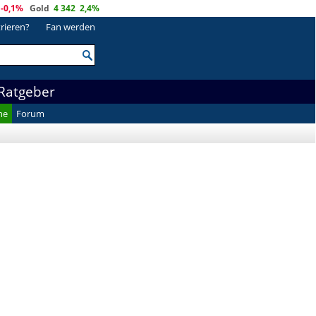
-0,1%
Gold
4 342
2,4%
trieren?
Fan werden
Ratgeber
he
Forum