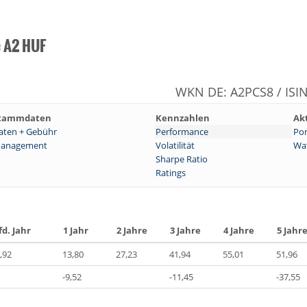
e A2 HUF
WKN DE: A2PCS8 / ISI
tammdaten
Kennzahlen
Ak
aten + Gebühr
Performance
Por
anagement
Volatilität
Wat
Sharpe Ratio
Ratings
fd. Jahr
1 Jahr
2 Jahre
3 Jahre
4 Jahre
5 Jahr
,92
13,80
27,23
41,94
55,01
51,96
-9,52
-11,45
-37,55