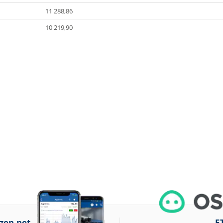
11 288,86
10 219,90
zen.net
E