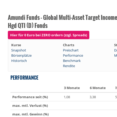
Amundi Funds - Global Multi-Asset Target Incom
Hgd QTI (D) Fonds
Hier für 0 Euro bei ZERO ordern (zzgl. Spreads)
Kurse
Charts
S
Snapshot
Preischart
D
Börsenplätze
Performance
M
Historisch
Benchmark
Rendite
PERFORMANCE
3 Monate
6 Monate
l
Performance seit (%)
1,08
3,38
5
max. mtl. Verlust (%)
max. mtl. Gewinn (%)