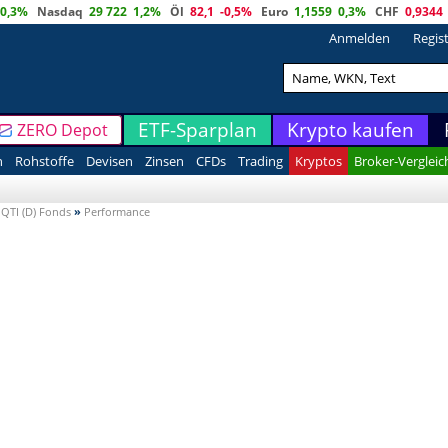
0,3%
Nasdaq
29 722
1,2%
Öl
82,1
-0,5%
Euro
1,1559
0,3%
CHF
0,9344
Anmelden
Regis
ETF-Sparplan
Krypto kaufen
ZERO Depot
n
Rohstoffe
Devisen
Zinsen
CFDs
Trading
Kryptos
Broker-Vergleic
QTI (D) Fonds
»
Performance