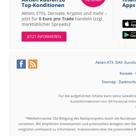
Top-Konditionen
Apps
Aktien, ETFs, Derivate, Kryptos und mehr –
jetzt für
0 Euro pro Trade
handeln (zzgl.
marktüblicher Spreads)!
JETZT INFORMIEREN
Aktien ATX
DAX
EuroSt
Kontakt
-
Sitemap
-
Datenschu
Für die aufgeführten Inhalte kann keine Gewährl
Kursinformationen von SIX Financial Inf
*Werbehinweise: Die Billigung des Basisprospekts durch die Bundesans
verstehen. Wir empfehlen Interessenten und potenziellen Anlegern den Bas
möglichst umfassend zu informieren, insbesondere über die potenziellen Ri