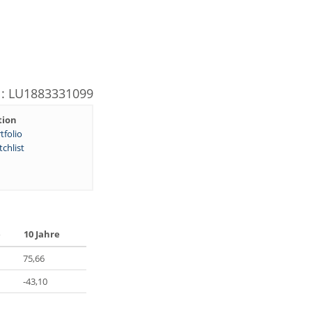
N: LU1883331099
tion
tfolio
chlist
e
10 Jahre
75,66
-43,10