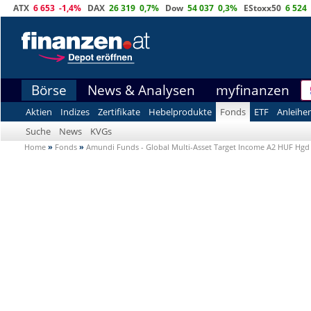
ATX
6 653
-1,4%
DAX
26 319
0,7%
Dow
54 037
0,3%
EStoxx50
6 524
Börse
News & Analysen
myfinanzen
Aktien
Indizes
Zertifikate
Hebelprodukte
Fonds
ETF
Anleihe
Suche
News
KVGs
Home
»
Fonds
»
Amundi Funds - Global Multi-Asset Target Income A2 HUF Hgd 