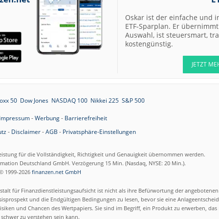
Oskar ist der einfache und i
ETF-Sparplan. Er übernimmt 
Auswahl, ist steuersmart, t
kostengünstig.
JETZT ME
oxx 50
Dow Jones
NASDAQ 100
Nikkei 225
S&P 500
Impressum
-
Werbung
-
Barrierefreiheit
tz
-
Disclaimer
-
AGB
-
Privatsphäre-Einstellungen
eistung für die Vollständigkeit, Richtigkeit und Genauigkeit übernommen werden.
ormation Deutschland GmbH. Verzögerung 15 Min. (Nasdaq, NYSE: 20 Min.).
© 1999-2026
finanzen.net GmbH
talt für Finanzdienstleistungsaufsicht ist nicht als ihre Befürwortung der angebotene
isprospekt und die Endgültigen Bedingungen zu lesen, bevor sie eine Anlageentscheid
siken und Chancen des Wertpapiers. Sie sind im Begriff, ein Produkt zu erwerben, das n
schwer zu verstehen sein kann.