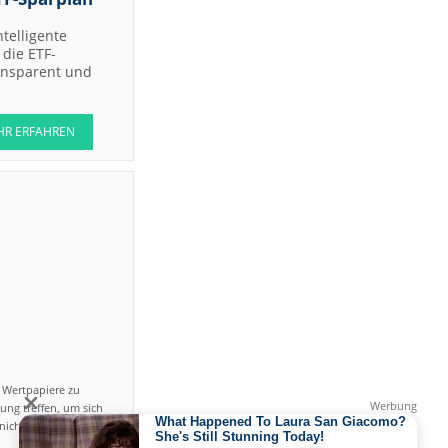
ntelligente
die ETF-
ransparent und
HR ERFAHREN
n Wertpapiere zu
ung treffen, um sich
icht einfach ist und