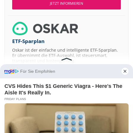
JETZT INFORMIEREN
ETF-Sparplan
Oskar ist der einfache und intelligente ETF-Sparplan.
Er übernimmt die ETF-Auswahl, ist steuersmart,
transparent und kostengünstig.
Für Sie Empfohlen
JETZT MEHR ERFAHREN
CVS Hides This $1 Generic Viagra - Here's The
Aisle It's Really In.
FRIDAY PLANS
Aktien ATX
DAX
EuroStoxx 50
Dow Jones
NASDAQ 100
Nikkei 225
S&P 500
Kontakt
-
Impressum
-
Werbung
-
Barrierefreiheit
Sitemap
-
Datenschutz
-
Disclaimer
-
AGB
-
Privatsphäre-Einstellungen