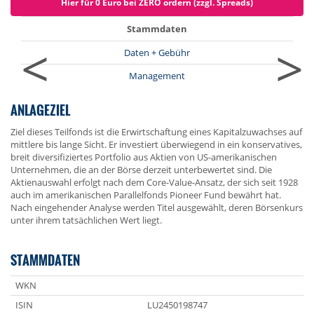
Hier für 0 Euro bei ZERO ordern (zzgl. Spreads)
Stammdaten
<
>
Daten + Gebühr
Management
ANLAGEZIEL
Ziel dieses Teilfonds ist die Erwirtschaftung eines Kapitalzuwachses auf
mittlere bis lange Sicht. Er investiert überwiegend in ein konservatives,
breit diversifiziertes Portfolio aus Aktien von US-amerikanischen
Unternehmen, die an der Börse derzeit unterbewertet sind. Die
Aktienauswahl erfolgt nach dem Core-Value-Ansatz, der sich seit 1928
auch im amerikanischen Parallelfonds Pioneer Fund bewährt hat.
Nach eingehender Analyse werden Titel ausgewählt, deren Börsenkurs
unter ihrem tatsächlichen Wert liegt.
STAMMDATEN
WKN
ISIN
LU2450198747