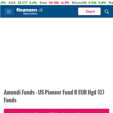
0%
DAX
26 217
0,4%
Dow
54 186
-0,3%
EStoxx50
6 526
0,8%
Nasd
Depot
Amundi Funds - US Pioneer Fund R EUR Hgd (C)
Fonds