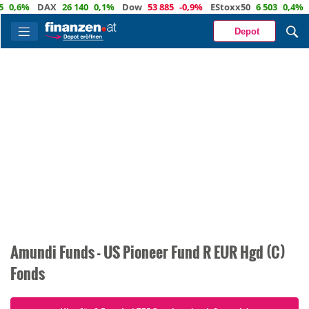
0,6%
DAX
26 140
0,1%
Dow
53 885
-0,9%
EStoxx50
6 503
0,4%
N
Depot
Amundi Funds - US Pioneer Fund R EUR Hgd (C)
Fonds