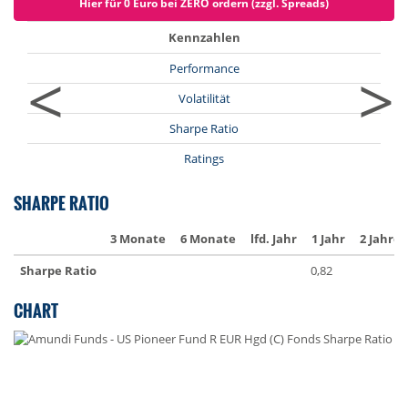
Hier für 0 Euro bei ZERO ordern (zzgl. Spreads)
Kennzahlen
<
>
Performance
Volatilität
Sharpe Ratio
Ratings
SHARPE RATIO
3 Monate
6 Monate
lfd. Jahr
1 Jahr
2 Jahre
Sharpe Ratio
0,82
CHART