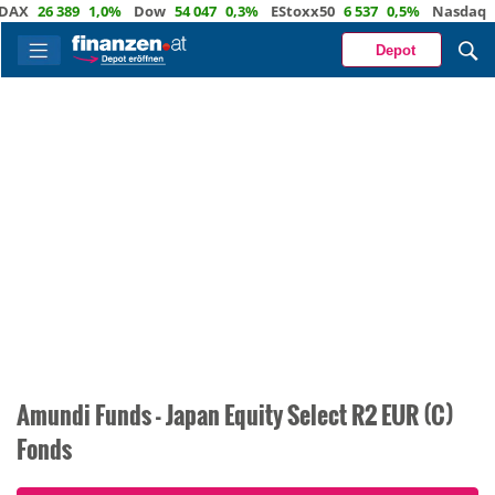
X
26 389
1,0%
Dow
54 047
0,3%
EStoxx50
6 537
0,5%
Nasdaq
29
Depot
Amundi Funds - Japan Equity Select R2 EUR (C)
Fonds