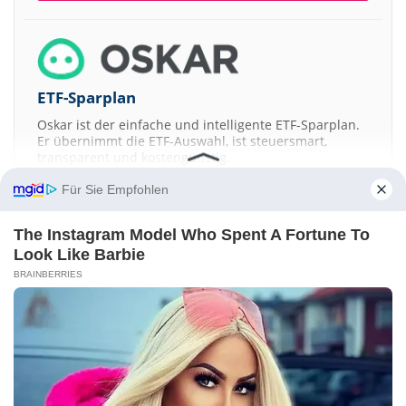
ETF-Sparplan
Oskar ist der einfache und intelligente ETF-Sparplan.
Er übernimmt die ETF-Auswahl, ist steuersmart,
transparent und kostengünstig.
Für Sie Empfohlen
JETZT MEHR ERFAHREN
The Instagram Model Who Spent A Fortune To
Look Like Barbie
BRAINBERRIES
Aktien ATX
DAX
EuroStoxx 50
Dow Jones
NASDAQ 100
Nikkei 225
S&P 500
Kontakt
-
Impressum
-
Werbung
-
Barrierefreiheit
Sitemap
-
Datenschutz
-
Disclaimer
-
AGB
-
Privatsphäre-Einstellungen