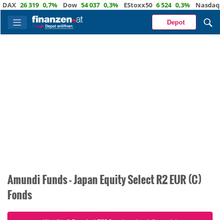
AX
26 319
0,7%
Dow
54 037
0,3%
EStoxx50
6 524
0,3%
Nasdaq
2
Depot
Amundi Funds - Japan Equity Select R2 EUR (C)
Fonds