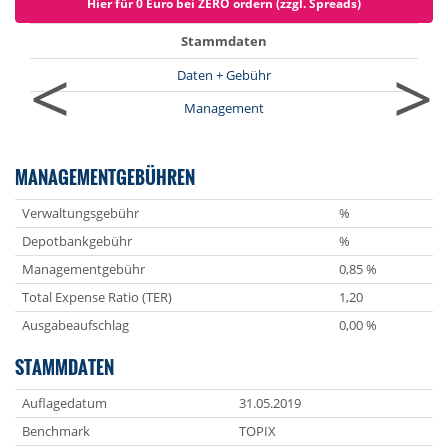
Hier für 0 Euro bei ZERO ordern (zzgl. Spreads)
Stammdaten
<
>
Daten + Gebühr
Management
MANAGEMENTGEBÜHREN
Verwaltungsgebühr
%
Depotbankgebühr
%
Managementgebühr
0,85 %
Total Expense Ratio (TER)
1,20
Ausgabeaufschlag
0,00 %
STAMMDATEN
Auflagedatum
31.05.2019
Benchmark
TOPIX