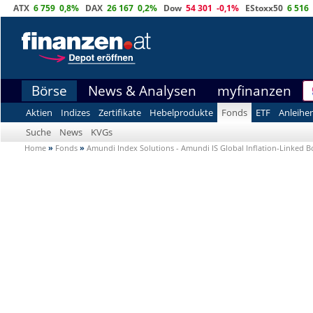
ATX
6 759
0,8%
DAX
26 167
0,2%
Dow
54 301
-0,1%
EStoxx50
6 516
Börse
News & Analysen
myfinanzen
Aktien
Indizes
Zertifikate
Hebelprodukte
Fonds
ETF
Anleihe
Suche
News
KVGs
Home
»
Fonds
»
Amundi Index Solutions - Amundi IS Global Inflation-Linked 