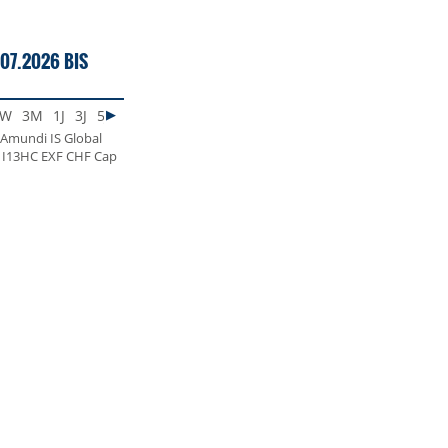
07.2026 BIS
1W
3M
1J
3J
5J
MAX