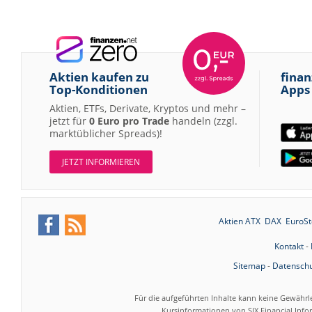
Aktien kaufen zu
finan
Top-Konditionen
Apps
Aktien, ETFs, Derivate, Kryptos und mehr –
jetzt für
0 Euro pro Trade
handeln (zzgl.
marktüblicher Spreads)!
JETZT INFORMIEREN
Aktien ATX
DAX
EuroSt
Kontakt
-
Sitemap
-
Datenschu
Für die aufgeführten Inhalte kann keine Gewährl
Kursinformationen von SIX Financial Inf