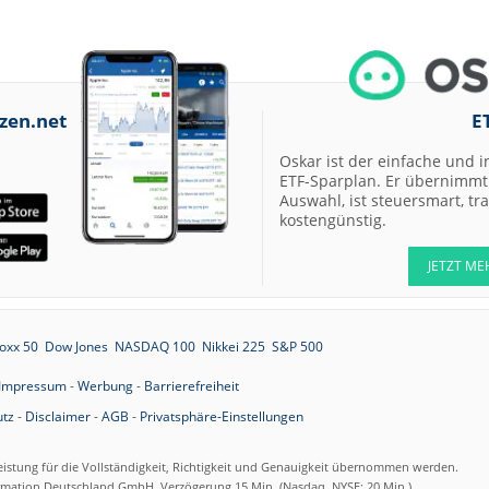
zen.net
E
Oskar ist der einfache und i
ETF-Sparplan. Er übernimmt 
Auswahl, ist steuersmart, t
kostengünstig.
JETZT ME
oxx 50
Dow Jones
NASDAQ 100
Nikkei 225
S&P 500
Impressum
-
Werbung
-
Barrierefreiheit
tz
-
Disclaimer
-
AGB
-
Privatsphäre-Einstellungen
eistung für die Vollständigkeit, Richtigkeit und Genauigkeit übernommen werden.
ormation Deutschland GmbH. Verzögerung 15 Min. (Nasdaq, NYSE: 20 Min.).