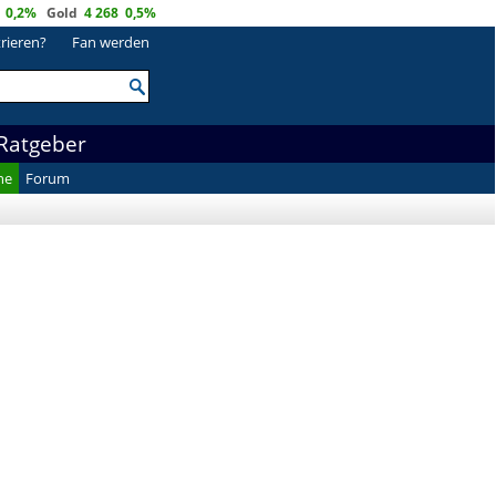
0,2%
Gold
4 268
0,5%
trieren?
Fan werden
Ratgeber
he
Forum