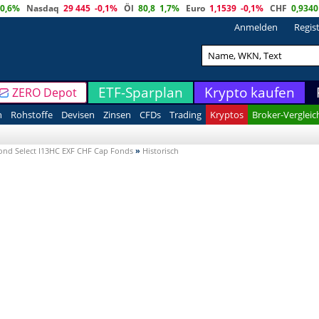
0,6%
Nasdaq
29 445
-0,1%
Öl
80,8
1,7%
Euro
1,1539
-0,1%
CHF
0,9340
Anmelden
Regis
ETF-Sparplan
Krypto kaufen
ZERO Depot
n
Rohstoffe
Devisen
Zinsen
CFDs
Trading
Kryptos
Broker-Vergleic
Bond Select I13HC EXF CHF Cap Fonds
»
Historisch