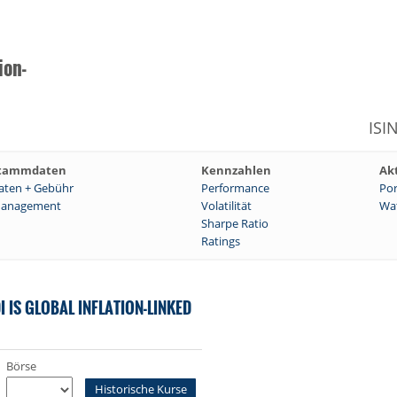
ion-
ISI
tammdaten
Kennzahlen
Ak
aten + Gebühr
Performance
Por
anagement
Volatilität
Wat
Sharpe Ratio
Ratings
 IS GLOBAL INFLATION-LINKED
Börse
Historische Kurse