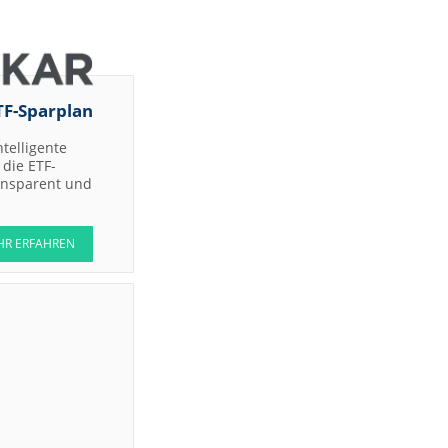
TF-Sparplan
ntelligente
die ETF-
ransparent und
HR ERFAHREN