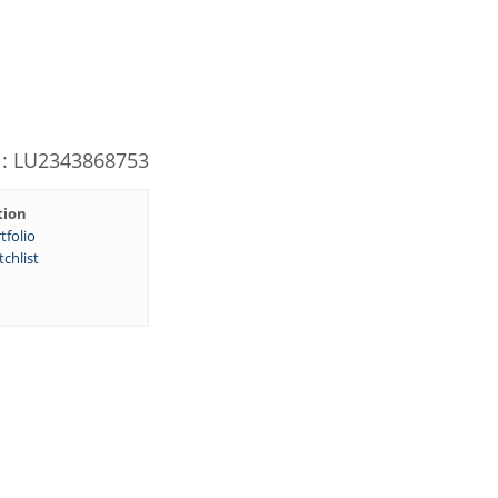
N: LU2343868753
tion
tfolio
chlist