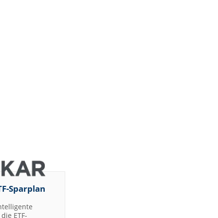
TF-Sparplan
ntelligente
die ETF-