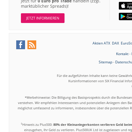
jetzt für
0 Euro pro Trade
handeln (zzgl.
marktüblicher Spreads)!
JETZT INFORMIEREN
Aktien ATX
DAX
EuroSt
Kontakt
-
Sitemap
-
Datenschu
Für die aufgeführten Inhalte kann keine Gewährl
Kursinformationen von SIX Financial Inf
*Werbehinweise: Die Billigung des Basisprospekts durch die Bundesans
verstehen. Wir empfehlen Interessenten und potenziellen Anlegern den Bas
möglichst umfassend zu informieren, insbesondere über die potenziellen Ri
5
Hinweis zu Plus500:
80% der Kleinanlegerkonten verlieren Geld bei
einzugehen, Ihr Geld zu verlieren. Plus500UK Ltd ist zugelassen und r