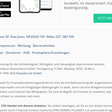
Auswahl, ist steuersmart, t
kostengünstig.
JETZT ME
oxx 50
Dow Jones
NASDAQ 100
Nikkei 225
S&P 500
Impressum
-
Werbung
-
Barrierefreiheit
tz
-
Disclaimer
-
AGB
-
Privatsphäre-Einstellungen
eistung für die Vollständigkeit, Richtigkeit und Genauigkeit übernommen werden.
ormation Deutschland GmbH. Verzögerung 15 Min. (Nasdaq, NYSE: 20 Min.).
© 1999-2026
finanzen.net GmbH
talt für Finanzdienstleistungsaufsicht ist nicht als ihre Befürwortung der angebotene
isprospekt und die Endgültigen Bedingungen zu lesen, bevor sie eine Anlageentscheid
siken und Chancen des Wertpapiers. Sie sind im Begriff, ein Produkt zu erwerben, das n
schwer zu verstehen sein kann.
m CFD-Handel mit diesem Anbieter.
Sie sollten überlegen, ob Sie es sich leisten könn
eguliert durch Financial Conduct Authority (FRN 509909). Plus500CY Ltd authorized & re