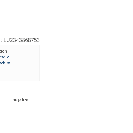
N: LU2343868753
tion
tfolio
chlist
e
10 Jahre