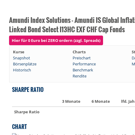
Amundi Index Solutions - Amundi IS Global Inflat
Linked Bond Select I13HC EXF CHF Cap Fonds
Hier für 0 Euro bei ZERO ordern (zzgl. Spreads)
Kurse
Charts
S
Snapshot
Preischart
D
Börsenplätze
Performance
M
Historisch
Benchmark
Rendite
SHARPE RATIO
3 Monate
6 Monate
lfd. Jah
Sharpe Ratio
CHART