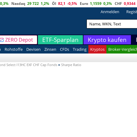
0,3%
Nasdaq
29 722
1,2%
Öl
82,1
-0,5%
Euro
1,1559
0,3%
CHF
0,9344
Anmelden
Regis
ETF-Sparplan
Krypto kaufen
ZERO Depot
n
Rohstoffe
Devisen
Zinsen
CFDs
Trading
Kryptos
Broker-Vergleic
Bond Select I13HC EXF CHF Cap Fonds
»
Sharpe Ratio