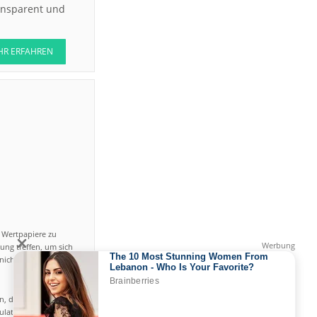
ransparent und
HR ERFAHREN
n Wertpapiere zu
ung treffen, um sich
icht einfach ist und
en, das hohe Risiko
gulated by CySEC