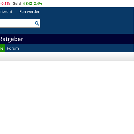
-0,1%
Gold
4 342
2,4%
trieren?
Fan werden
Ratgeber
he
Forum