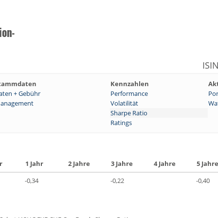
ion-
ISI
tammdaten
Kennzahlen
Ak
aten + Gebühr
Performance
Por
anagement
Volatilität
Wat
Sharpe Ratio
Ratings
r
1 Jahr
2 Jahre
3 Jahre
4 Jahre
5 Jahr
-0,34
-0,22
-0,40