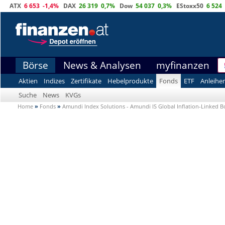
ATX
6 653
-1,4%
DAX
26 319
0,7%
Dow
54 037
0,3%
EStoxx50
6 524
Börse
News & Analysen
myfinanzen
Aktien
Indizes
Zertifikate
Hebelprodukte
Fonds
ETF
Anleihe
Suche
News
KVGs
Home
»
Fonds
»
Amundi Index Solutions - Amundi IS Global Inflation-Linked 