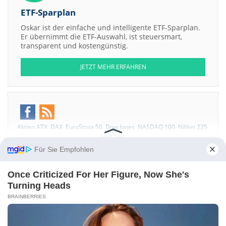
ETF-Sparplan
Oskar ist der einfache und intelligente ETF-Sparplan.
Er übernimmt die ETF-Auswahl, ist steuersmart,
transparent und kostengünstig.
JETZT MEHR ERFAHREN
Aktien ATX
DAX
EuroStoxx 50
Dow Jones
NASDAQ 100
Nikkei 225
S&P 500
Für Sie Empfohlen
Kontakt
-
Impressum
-
Werbung
-
Barrierefreiheit
Sitemap
-
Datenschutz
-
Disclaimer
-
AGB
-
Privatsphäre-Einstellungen
Once Criticized For Her Figure, Now She's
Turning Heads
BRAINBERRIES