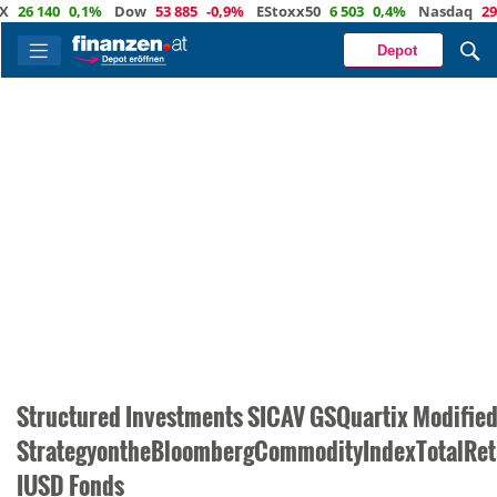
26 140
0,1%
Dow
53 885
-0,9%
EStoxx50
6 503
0,4%
Nasdaq
29 37
Depot
Structured Investments SICAV GSQuartix Modifie
StrategyontheBloombergCommodityIndexTotalRet
IUSD Fonds