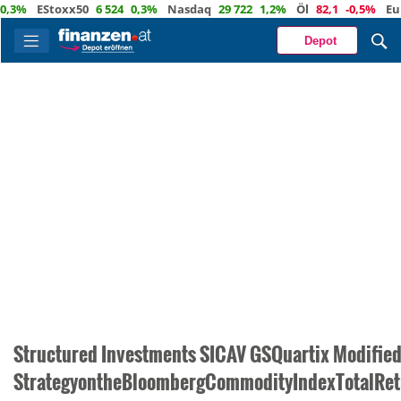
%
EStoxx50
6 524
0,3%
Nasdaq
29 722
1,2%
Öl
82,1
-0,5%
Euro
1
Depot
Structured Investments SICAV GSQuartix Modifie
StrategyontheBloombergCommodityIndexTotalRet