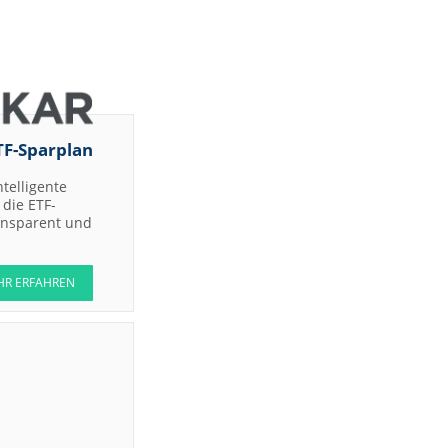
TF-Sparplan
ntelligente
die ETF-
ransparent und
HR ERFAHREN