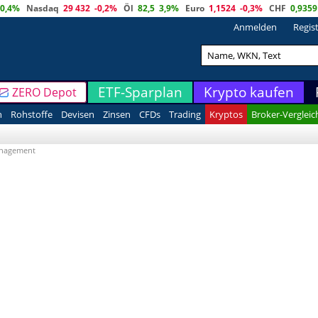
0,4%
Nasdaq
29 432
-0,2%
Öl
82,5
3,9%
Euro
1,1524
-0,3%
CHF
0,9359
Anmelden
Regis
ETF-Sparplan
Krypto kaufen
ZERO Depot
n
Rohstoffe
Devisen
Zinsen
CFDs
Trading
Kryptos
Broker-Vergleic
nagement