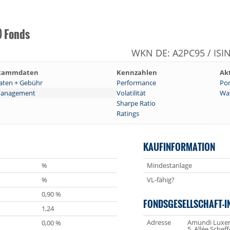
) Fonds
WKN DE: A2PC95 / ISI
tammdaten
Kennzahlen
Ak
aten + Gebühr
Performance
Por
anagement
Volatilität
Wat
Sharpe Ratio
Ratings
KAUFINFORMATION
%
Mindestanlage
%
VL-fähig?
0,90 %
FONDSGESELLSCHAFT-I
1,24
Adresse
Amundi Luxem
0,00 %
5, Allée Scheff