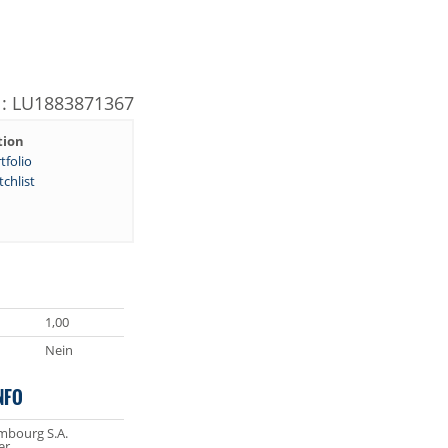
N: LU1883871367
tion
tfolio
chlist
1,00
Nein
NFO
bourg S.A.
er,