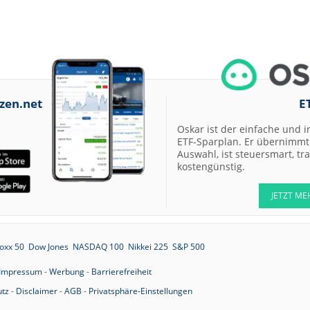
zen.net
E
Oskar ist der einfache und i
ETF-Sparplan. Er übernimmt 
Auswahl, ist steuersmart, t
kostengünstig.
JETZT ME
oxx 50
Dow Jones
NASDAQ 100
Nikkei 225
S&P 500
Impressum
-
Werbung
-
Barrierefreiheit
tz
-
Disclaimer
-
AGB
-
Privatsphäre-Einstellungen