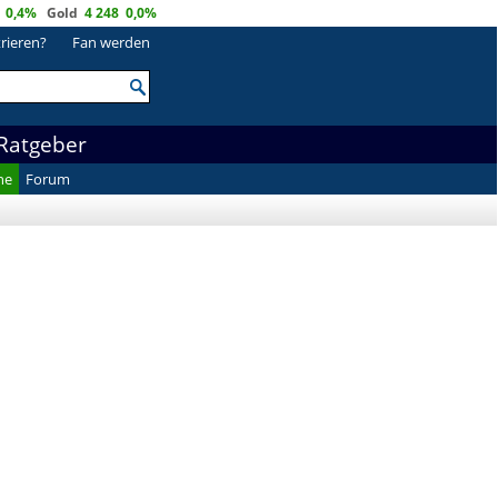
0,4%
Gold
4 248
0,0%
trieren?
Fan werden
Ratgeber
he
Forum