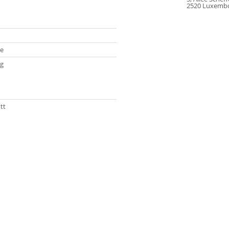
2520 Luxemb
e
g
tt