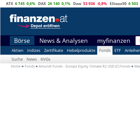
ATX
6 745
0,6%
DAX
26 140
0,1%
Dow
53 936
-0,8%
EStoxx50
6 503
Börse
News & Analysen
myfinanzen
Aktien
Indizes
Zertifikate
Hebelprodukte
Fonds
ETF
Anleihe
Suche
News
KVGs
Home
»
Fonds
»
Amundi Funds - Europe Equity Climate R2 USD (C) Fonds
»
Ma