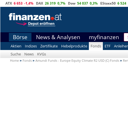
ATX
6 653
-1,4%
DAX
26 319
0,7%
Dow
54 037
0,3%
EStoxx50
6 524
Börse
News & Analysen
myfinanzen
Aktien
Indizes
Zertifikate
Hebelprodukte
Fonds
ETF
Anleihe
Suche
News
KVGs
Home
»
Fonds
»
Amundi Funds - Europe Equity Climate R2 USD (C) Fonds
»
Ren