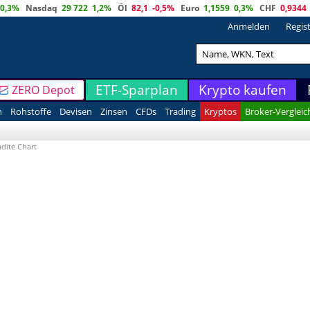
0,3%
Nasdaq
29 722
1,2%
Öl
82,1
-0,5%
Euro
1,1559
0,3%
CHF
0,9344
Anmelden
Regis
ETF-Sparplan
Krypto kaufen
ZERO Depot
n
Rohstoffe
Devisen
Zinsen
CFDs
Trading
Kryptos
Broker-Vergleic
dite Chart