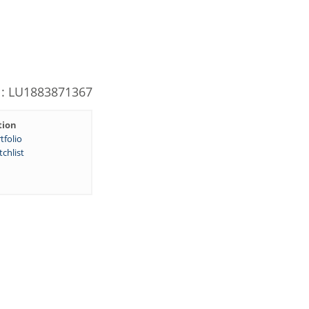
N: LU1883871367
tion
tfolio
chlist