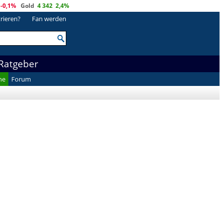
-0,1%
Gold
4 342
2,4%
trieren?
Fan werden
Ratgeber
he
Forum