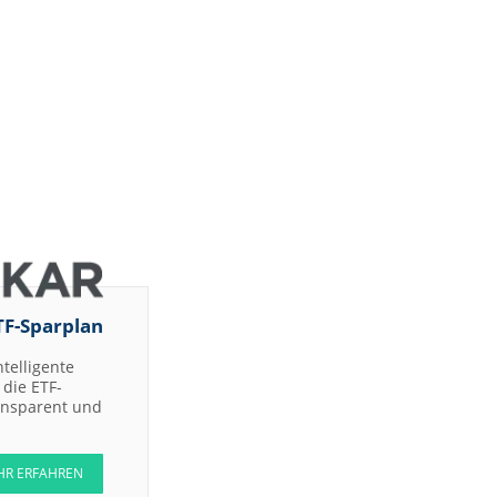
TF-Sparplan
ntelligente
die ETF-
ransparent und
HR ERFAHREN