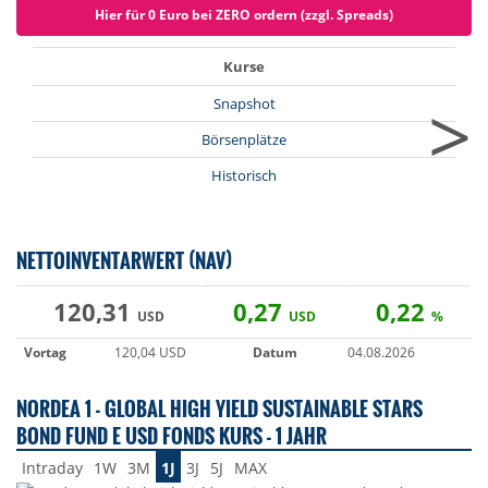
Hier für 0 Euro bei ZERO ordern (zzgl. Spreads)
Kurse
>
Snapshot
Börsenplätze
Historisch
NETTOINVENTARWERT (NAV)
120,31
0,27
0,22
USD
USD
%
Vortag
120,04 USD
Datum
04.08.2026
NORDEA 1 - GLOBAL HIGH YIELD SUSTAINABLE STARS
BOND FUND E USD FONDS KURS - 1 JAHR
Intraday
1W
3M
1J
3J
5J
MAX