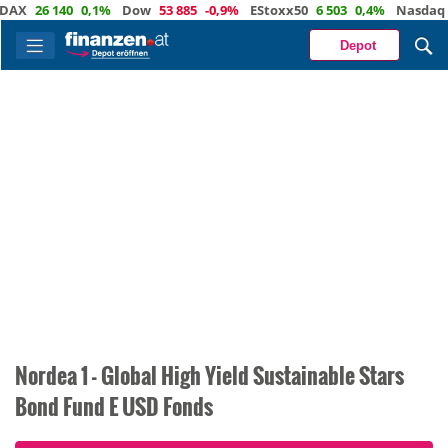
26 140
0,1%
Dow
53 885
-0,9%
EStoxx50
6 503
0,4%
Nasdaq
29 3
Depot
Nordea 1 - Global High Yield Sustainable Stars
Bond Fund E USD Fonds