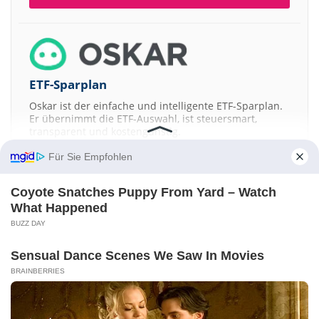
ETF-Sparplan
Oskar ist der einfache und intelligente ETF-Sparplan.
Er übernimmt die ETF-Auswahl, ist steuersmart,
transparent und kostengünstig.
Für Sie Empfohlen
JETZT MEHR ERFAHREN
Coyote Snatches Puppy From Yard – Watch
What Happened
BUZZ DAY
Aktien ATX
DAX
EuroStoxx 50
Dow Jones
NASDAQ 100
Nikkei 225
Sensual Dance Scenes We Saw In Movies
S&P 500
BRAINBERRIES
Kontakt
-
Impressum
-
Werbung
-
Barrierefreiheit
Sitemap
-
Datenschutz
-
Disclaimer
-
AGB
-
Privatsphäre-Einstellungen