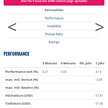
Hier für 0 Euro bei ZERO ordern (zzgl. Spreads)
Kennzahlen
<
>
Performance
Volatilität
Sharpe Ratio
Ratings
PERFORMANCE
3 Monate
6 Monate
lfd. Jahr
1 Jahr
Performance seit (%)
3,27
5,55
4,13
max. mtl. Verlust (%)
-3,56
max. mtl. Gewinn (%)
Höchstkurs (USD)
57,47
Tiefstkurs (USD)
51,36