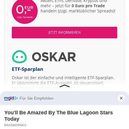
Aktien, ETFs, Derivate, Kryptos und
mehr – jetzt für
0 Euro pro Trade
handeln (zzgl. marktüblicher Spreads)!
JETZT INFORMIEREN
ETF-Sparplan
Oskar ist der einfache und intelligente ETF-Sparplan.
Er übernimmt die ETF-Auswahl, ist steuersmart,
transparent und kostengünstig.
Für Sie Empfohlen
JETZT MEHR ERFAHREN
You'll Be Amazed By The Blue Lagoon Stars
Today
BRAINBERRIES