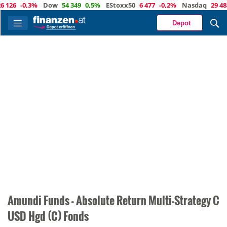
 126
-0,3%
Dow
54 349
0,5%
EStoxx50
6 477
-0,2%
Nasdaq
29 488
Depot
Amundi Funds - Absolute Return Multi-Strategy C
USD Hgd (C) Fonds