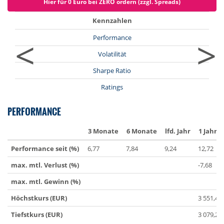
Hier für 0 Euro bei ZERO ordern (zzgl. Spreads)
Kennzahlen
<
>
Performance
Volatilität
Sharpe Ratio
Ratings
PERFORMANCE
3 Monate
6 Monate
lfd. Jahr
1 Jahr
Performance seit (%)
6,77
7,84
9,24
12,72
max. mtl. Verlust (%)
-7,68
max. mtl. Gewinn (%)
Höchstkurs (EUR)
3 551,43
Tiefstkurs (EUR)
3 079,26