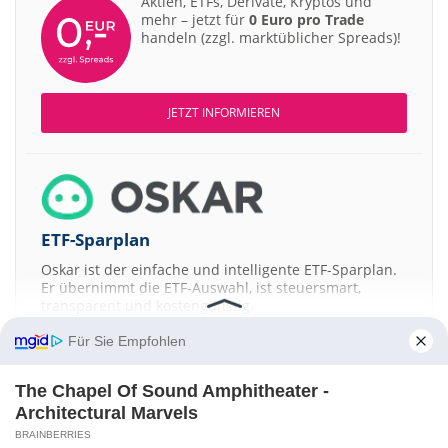
Aktien, ETFs, Derivate, Kryptos und
mehr – jetzt für
0 Euro pro Trade
handeln (zzgl. marktüblicher Spreads)!
JETZT INFORMIEREN
ETF-Sparplan
Oskar ist der einfache und intelligente ETF-Sparplan.
Er übernimmt die ETF-Auswahl, ist steuersmart,
transparent und kostengünstig.
Für Sie Empfohlen
JETZT MEHR ERFAHREN
The Chapel Of Sound Amphitheater -
Architectural Marvels
BRAINBERRIES