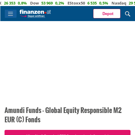
26 353
0,8%
Dow
53 969
0,2%
EStoxx50
6 535
0,5%
Nasdaq
29 53
Depot
Amundi Funds - Global Equity Responsible M2
EUR (C) Fonds