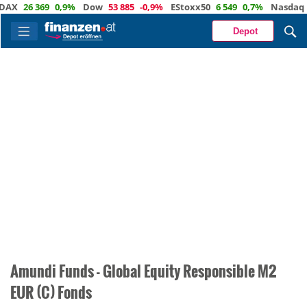
AX
26 369
0,9%
Dow
53 885
-0,9%
EStoxx50
6 549
0,7%
Nasdaq
2
Depot
Amundi Funds - Global Equity Responsible M2
EUR (C) Fonds