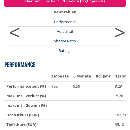
Hier für 0 Euro bei ZERO ordern (zzgl. Spreads)
Kennzahlen
<
>
Performance
Volatilität
Sharpe Ratio
Ratings
PERFORMANCE
3 Monate
6 Monate
lfd. Jahr
1 Jahr
Performance seit (%)
4,55
9,59
9,29
max. mtl. Verlust (%)
-5,26
max. mtl. Gewinn (%)
Höchstkurs (EUR)
102,73
Tiefstkurs (EUR)
95,10