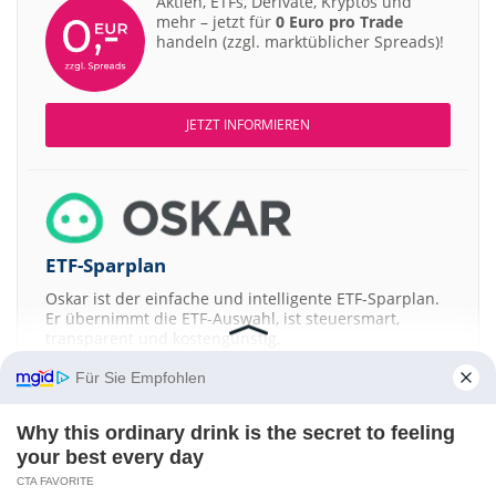
Aktien, ETFs, Derivate, Kryptos und
mehr – jetzt für
0 Euro pro Trade
handeln (zzgl. marktüblicher Spreads)!
JETZT INFORMIEREN
ETF-Sparplan
Oskar ist der einfache und intelligente ETF-Sparplan.
Er übernimmt die ETF-Auswahl, ist steuersmart,
transparent und kostengünstig.
Für Sie Empfohlen
JETZT MEHR ERFAHREN
Why this ordinary drink is the secret to feeling
your best every day
CTA FAVORITE