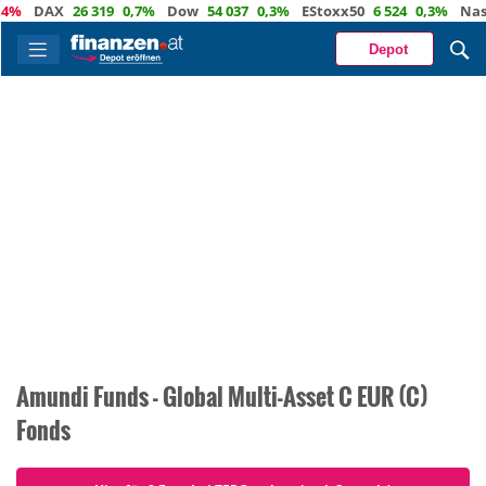
%
DAX
26 319
0,7%
Dow
54 037
0,3%
EStoxx50
6 524
0,3%
Nasda
Depot
Amundi Funds - Global Multi-Asset C EUR (C)
Fonds