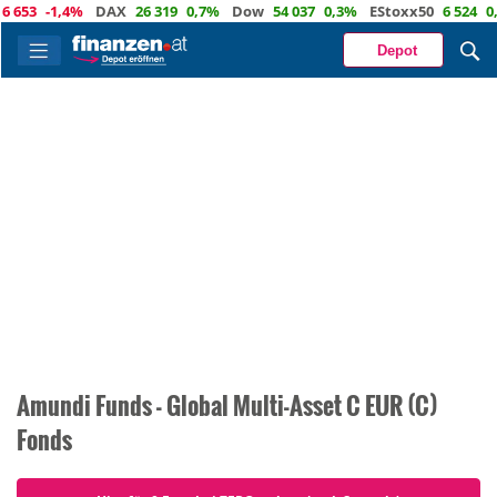
 653
-1,4%
DAX
26 319
0,7%
Dow
54 037
0,3%
EStoxx50
6 524
0,
Depot
Amundi Funds - Global Multi-Asset C EUR (C)
Fonds