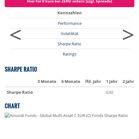
Hier für 0 Euro bei ZERO ordern (zzgl. Spreads)
Kennzahlen
<
>
Performance
Volatilität
Sharpe Ratio
Ratings
SHARPE RATIO
3 Monate
6 Monate
lfd. Jahr
1 Jahr
2 Jahre
Sharpe Ratio
0,92
CHART