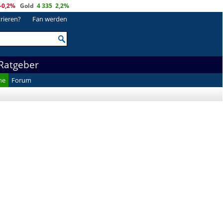
-0,2%
Gold
4 335
2,2%
trieren?
Fan werden
Ratgeber
he
Forum