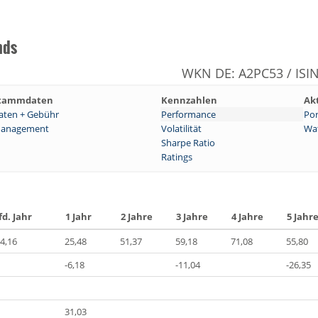
nds
WKN DE: A2PC53 / ISI
tammdaten
Kennzahlen
Ak
aten + Gebühr
Performance
Por
anagement
Volatilität
Wat
Sharpe Ratio
Ratings
fd. Jahr
1 Jahr
2 Jahre
3 Jahre
4 Jahre
5 Jahr
4,16
25,48
51,37
59,18
71,08
55,80
-6,18
-11,04
-26,35
31,03