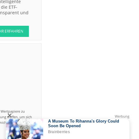
ntelligente
die ETF-
ransparent und
HR ERFAHREN
n Wertpapiere zu
ung treffen, um sich
icht einfach ist und