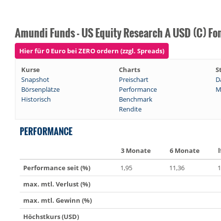
Amundi Funds - US Equity Research A USD (C) Fo
Hier für 0 Euro bei ZERO ordern (zzgl. Spreads)
Kurse
Charts
S
Snapshot
Preischart
D
Börsenplätze
Performance
M
Historisch
Benchmark
Rendite
PERFORMANCE
3 Monate
6 Monate
l
Performance seit (%)
1,95
11,36
1
max. mtl. Verlust (%)
max. mtl. Gewinn (%)
Höchstkurs (USD)