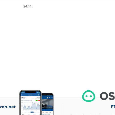
24,44
zen.net
E