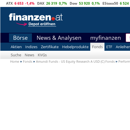
ATX
6 653
-1,4%
DAX
26 319
0,7%
Dow
53 920
0,1%
EStoxx50
6 524
Börse
News & Analysen
myfinanzen
Aktien
Indizes
Zertifikate
Hebelprodukte
Fonds
ETF
Anleihe
Suche
News
KVGs
Home
»
Fonds
»
Amundi Funds - US Equity Research A USD (C) Fonds
»
Perfor