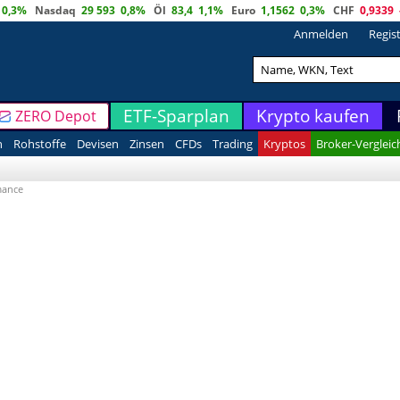
0,3%
Nasdaq
29 593
0,8%
Öl
83,4
1,1%
Euro
1,1562
0,3%
CHF
0,9339
Anmelden
Regis
ETF-Sparplan
Krypto kaufen
ZERO Depot
n
Rohstoffe
Devisen
Zinsen
CFDs
Trading
Kryptos
Broker-Vergleic
mance