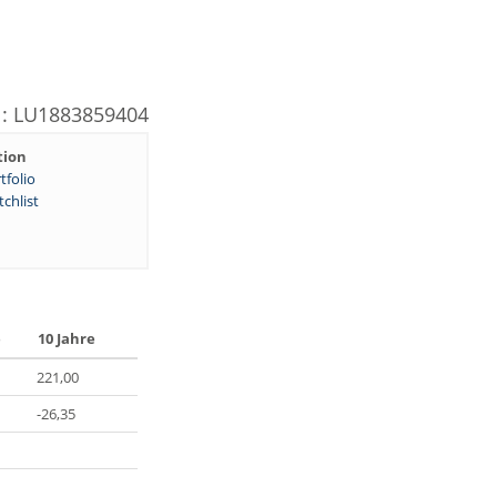
N: LU1883859404
tion
tfolio
chlist
e
10 Jahre
221,00
-26,35