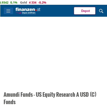
9342
0,1%
Gold
4 334
-0,2%
Depot
Amundi Funds - US Equity Research A USD (C)
Fonds