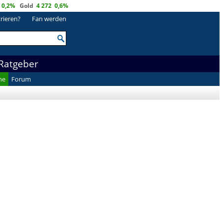
0,2%
Gold
4 272
0,6%
trieren?
Fan werden
Ratgeber
he
Forum