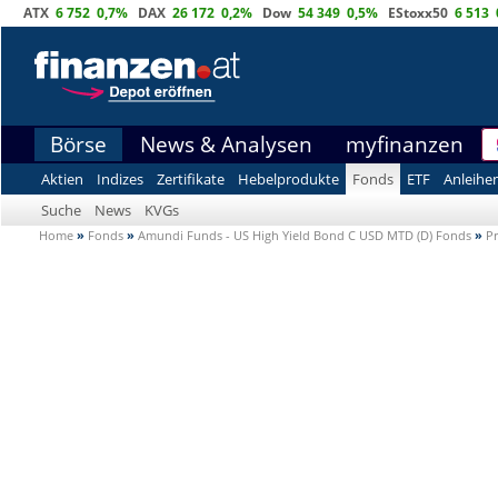
ATX
6 752
0,7%
DAX
26 172
0,2%
Dow
54 349
0,5%
EStoxx50
6 513
Börse
News & Analysen
myfinanzen
Aktien
Indizes
Zertifikate
Hebelprodukte
Fonds
ETF
Anleihe
Suche
News
KVGs
Home
»
Fonds
»
Amundi Funds - US High Yield Bond C USD MTD (D) Fonds
»
Pr