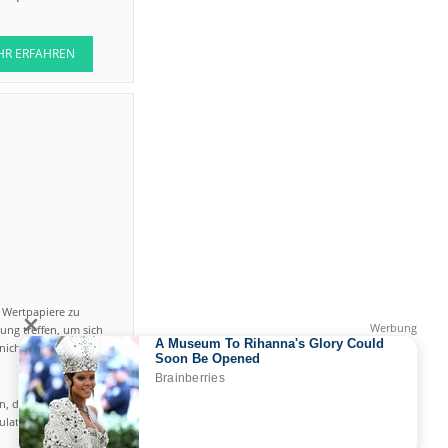
HR ERFAHREN
n Wertpapiere zu
ung treffen, um sich
icht einfach ist und
en, das hohe Risiko
gulated by CySEC