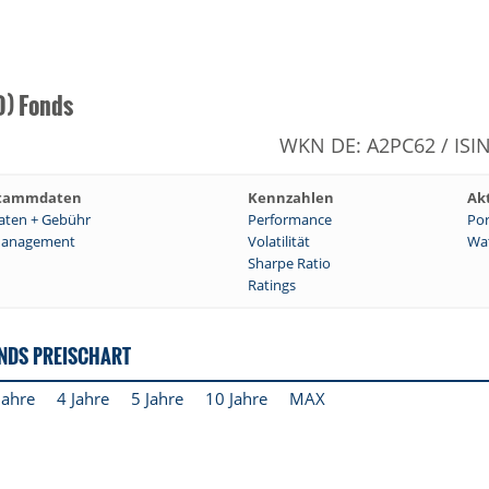
D) Fonds
WKN DE: A2PC62 / ISI
tammdaten
Kennzahlen
Ak
aten + Gebühr
Performance
Por
anagement
Volatilität
Wat
Sharpe Ratio
Ratings
ONDS PREISCHART
Jahre
4 Jahre
5 Jahre
10 Jahre
MAX