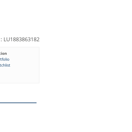
N: LU1883863182
tion
tfolio
chlist