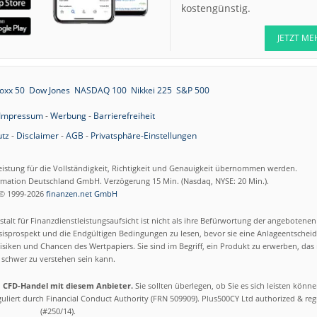
kostengünstig.
JETZT ME
oxx 50
Dow Jones
NASDAQ 100
Nikkei 225
S&P 500
Impressum
-
Werbung
-
Barrierefreiheit
tz
-
Disclaimer
-
AGB
-
Privatsphäre-Einstellungen
eistung für die Vollständigkeit, Richtigkeit und Genauigkeit übernommen werden.
ormation Deutschland GmbH. Verzögerung 15 Min. (Nasdaq, NYSE: 20 Min.).
© 1999-2026
finanzen.net GmbH
talt für Finanzdienstleistungsaufsicht ist nicht als ihre Befürwortung der angebotene
isprospekt und die Endgültigen Bedingungen zu lesen, bevor sie eine Anlageentscheid
siken und Chancen des Wertpapiers. Sie sind im Begriff, ein Produkt zu erwerben, das n
schwer zu verstehen sein kann.
m CFD-Handel mit diesem Anbieter.
Sie sollten überlegen, ob Sie es sich leisten könn
eguliert durch Financial Conduct Authority (FRN 509909). Plus500CY Ltd authorized & re
(#250/14).