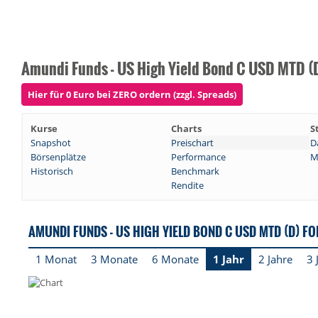
Amundi Funds - US High Yield Bond C USD MTD (
Hier für 0 Euro bei ZERO ordern (zzgl. Spreads)
Kurse
Charts
S
Snapshot
Preischart
D
Börsenplätze
Performance
M
Historisch
Benchmark
Rendite
AMUNDI FUNDS - US HIGH YIELD BOND C USD MTD (D) F
1 Monat
3 Monate
6 Monate
1 Jahr
2 Jahre
3 