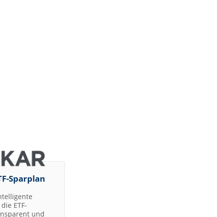
TF-Sparplan
ntelligente
die ETF-
ransparent und