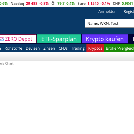
0,6%
Nasdaq
29 488
-0,8%
Öl
79,7
0,4%
Euro
1,1540
-0,1%
CHF
0,9341
Anmelden
Regis
ETF-Sparplan
Krypto kaufen
ZERO Depot
n
Rohstoffe
Devisen
Zinsen
CFDs
Trading
Kryptos
Broker-Vergleic
eis Chart