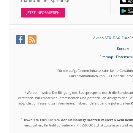
marktüblicher Spreads)!
JETZT INFORMIEREN
Aktien ATX
DAX
EuroSt
Kontakt
-
Sitemap
-
Datenschu
Für die aufgeführten Inhalte kann keine Gewährl
Kursinformationen von SIX Financial Inf
*Werbehinweise: Die Billigung des Basisprospekts durch die Bundesans
verstehen. Wir empfehlen Interessenten und potenziellen Anlegern den Bas
möglichst umfassend zu informieren, insbesondere über die potenziellen Ri
5
Hinweis zu Plus500:
80% der Kleinanlegerkonten verlieren Geld bei
einzugehen, Ihr Geld zu verlieren. Plus500UK Ltd ist zugelassen und r