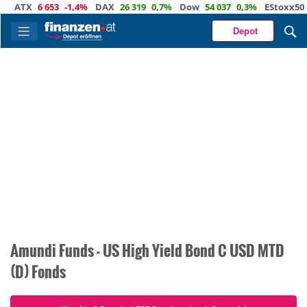
ATX
6 653
-1,4%
DAX
26 319
0,7%
Dow
54 037
0,3%
EStoxx50
6
Depot
Amundi Funds - US High Yield Bond C USD MTD
(D) Fonds