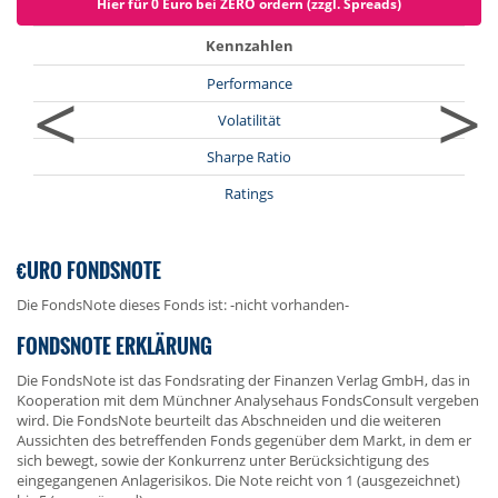
Hier für 0 Euro bei ZERO ordern (zzgl. Spreads)
Kennzahlen
<
>
Performance
Volatilität
Sharpe Ratio
Ratings
€URO FONDSNOTE
Die FondsNote dieses Fonds ist: -nicht vorhanden-
FONDSNOTE ERKLÄRUNG
Die FondsNote ist das Fondsrating der Finanzen Verlag GmbH, das in
Kooperation mit dem Münchner Analysehaus FondsConsult vergeben
wird. Die FondsNote beurteilt das Abschneiden und die weiteren
Aussichten des betreffenden Fonds gegenüber dem Markt, in dem er
sich bewegt, sowie der Konkurrenz unter Berücksichtigung des
eingegangenen Anlagerisikos. Die Note reicht von 1 (ausgezeichnet)