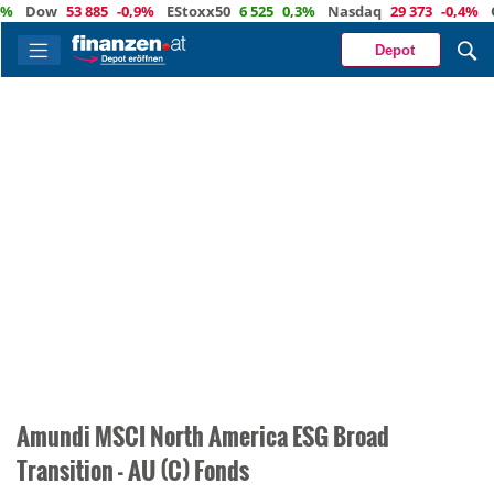
%
Dow
53 885
-0,9%
EStoxx50
6 525
0,3%
Nasdaq
29 373
-0,4%
Öl
Depot
Amundi MSCI North America ESG Broad
Transition - AU (C) Fonds