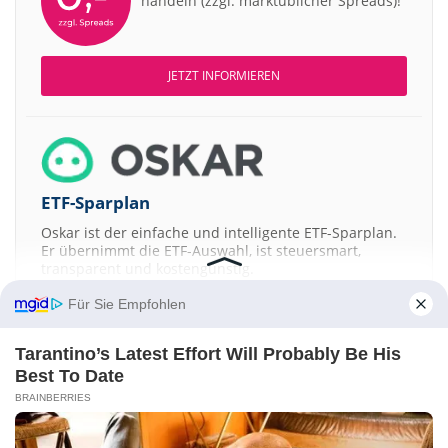
handeln (zzgl. marktüblicher Spreads)!
JETZT INFORMIEREN
ETF-Sparplan
Oskar ist der einfache und intelligente ETF-Sparplan.
Er übernimmt die ETF-Auswahl, ist steuersmart,
transparent und kostengünstig.
Für Sie Empfohlen
JETZT MEHR ERFAHREN
Tarantino’s Latest Effort Will Probably Be His
Best To Date
BRAINBERRIES
Aktien ATX
DAX
EuroStoxx 50
Dow Jones
NASDAQ 100
Nikkei 225
S&P 500