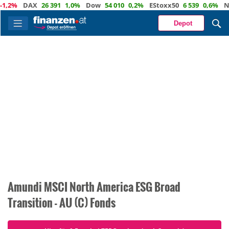
1,2%
DAX
26 391
1,0%
Dow
54 010
0,2%
EStoxx50
6 539
0,6%
Na
Depot
Amundi MSCI North America ESG Broad
Transition - AU (C) Fonds