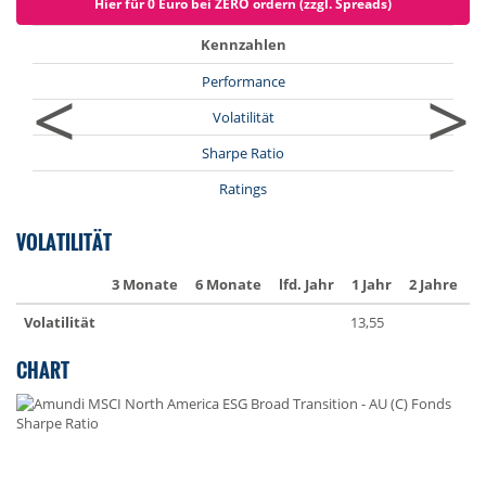
Hier für 0 Euro bei ZERO ordern (zzgl. Spreads)
Kennzahlen
<
>
Performance
Volatilität
Sharpe Ratio
Ratings
VOLATILITÄT
3 Monate
6 Monate
lfd. Jahr
1 Jahr
2 Jahre
3
Volatilität
13,55
1
CHART