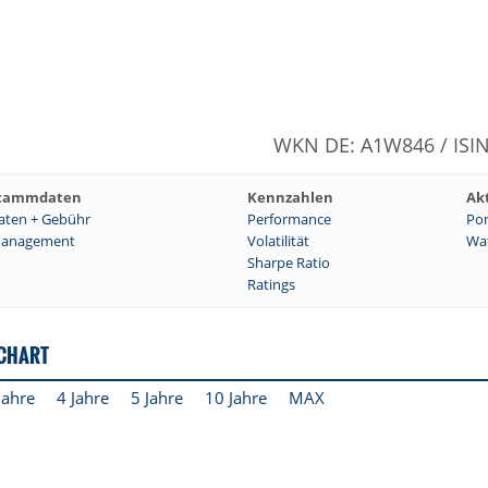
WKN DE: A1W846 / ISI
tammdaten
Kennzahlen
Ak
aten + Gebühr
Performance
Por
anagement
Volatilität
Wat
Sharpe Ratio
Ratings
SCHART
Jahre
4 Jahre
5 Jahre
10 Jahre
MAX