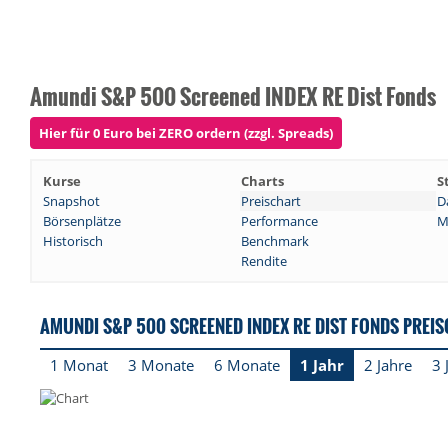
Amundi S&P 500 Screened INDEX RE Dist Fonds
Hier für 0 Euro bei ZERO ordern (zzgl. Spreads)
Kurse
Charts
S
Snapshot
Preischart
D
Börsenplätze
Performance
M
Historisch
Benchmark
Rendite
AMUNDI S&P 500 SCREENED INDEX RE DIST FONDS PREI
1 Monat
3 Monate
6 Monate
1 Jahr
2 Jahre
3 