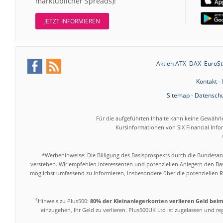
marktüblicher Spreads)!
JETZT INFORMIEREN
Aktien ATX
DAX
EuroSt
Kontakt
-
Sitemap
-
Datenschu
Für die aufgeführten Inhalte kann keine Gewährl
Kursinformationen von SIX Financial Inf
*Werbehinweise: Die Billigung des Basisprospekts durch die Bundesans
verstehen. Wir empfehlen Interessenten und potenziellen Anlegern den Bas
möglichst umfassend zu informieren, insbesondere über die potenziellen Ri
5
Hinweis zu Plus500:
80% der Kleinanlegerkonten verlieren Geld bei
einzugehen, Ihr Geld zu verlieren. Plus500UK Ltd ist zugelassen und r