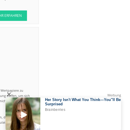
HR ERFAHREN
n Wertpapiere zu
ung treffen, um sich
icht einfach ist und
en, das hohe Risiko
gulated by CySEC