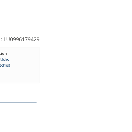
N: LU0996179429
tion
tfolio
chlist