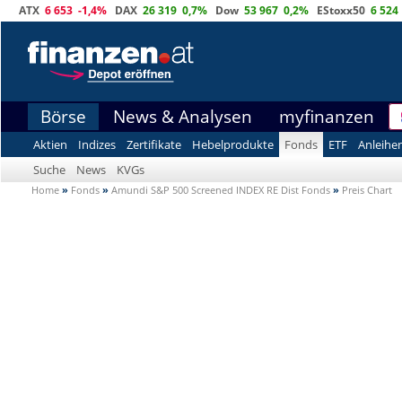
ATX
6 653
-1,4%
DAX
26 319
0,7%
Dow
53 967
0,2%
EStoxx50
6 524
Börse
News & Analysen
myfinanzen
Aktien
Indizes
Zertifikate
Hebelprodukte
Fonds
ETF
Anleihe
Suche
News
KVGs
Home
»
Fonds
»
Amundi S&P 500 Screened INDEX RE Dist Fonds
»
Preis Chart