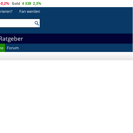
-0,2%
Gold
4 338
2,3%
trieren?
Fan werden
Ratgeber
he
Forum