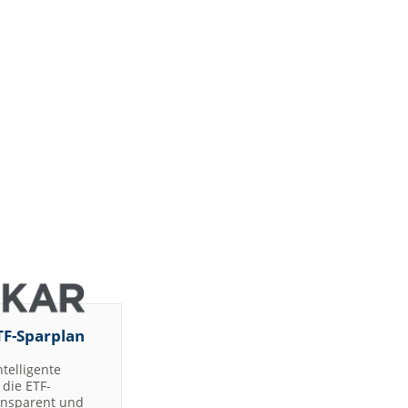
TF-Sparplan
ntelligente
die ETF-
ransparent und