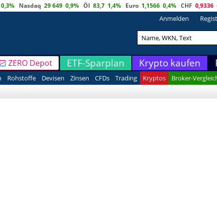
0,3%
Nasdaq
29 649
0,9%
Öl
83,7
1,4%
Euro
1,1566
0,4%
CHF
0,9336
Anmelden
Regis
ETF-Sparplan
Krypto kaufen
ZERO Depot
n
Rohstoffe
Devisen
Zinsen
CFDs
Trading
Kryptos
Broker-Vergleic