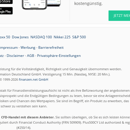
kostengünstig.
JETZT ME
oxx 50
Dow Jones
NASDAQ 100
Nikkei 225
S&P 500
Impressum
-
Werbung
-
Barrierefreiheit
tz
-
Disclaimer
-
AGB
-
Privatsphäre-Einstellungen
eistung für die Vollständigkeit, Richtigkeit und Genauigkeit übernommen werden.
ormation Deutschland GmbH. Verzögerung 15 Min. (Nasdaq, NYSE: 20 Min.).
© 1999-2026
finanzen.net GmbH
talt für Finanzdienstleistungsaufsicht ist nicht als ihre Befürwortung der angebotene
isprospekt und die Endgültigen Bedingungen zu lesen, bevor sie eine Anlageentscheid
siken und Chancen des Wertpapiers. Sie sind im Begriff, ein Produkt zu erwerben, das n
schwer zu verstehen sein kann.
m CFD-Handel mit diesem Anbieter.
Sie sollten überlegen, ob Sie es sich leisten könn
eguliert durch Financial Conduct Authority (FRN 509909). Plus500CY Ltd authorized & re
(#250/14).