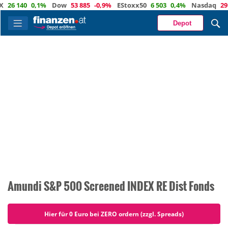
26 140
0,1%
Dow
53 885
-0,9%
EStoxx50
6 503
0,4%
Nasdaq
29 3
Depot
Amundi S&P 500 Screened INDEX RE Dist Fonds
Hier für 0 Euro bei ZERO ordern (zzgl. Spreads)