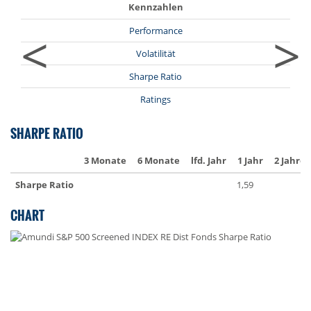
Kennzahlen
<
>
Performance
Volatilität
Sharpe Ratio
Ratings
SHARPE RATIO
3 Monate
6 Monate
lfd. Jahr
1 Jahr
2 Jahre
Sharpe Ratio
1,59
CHART