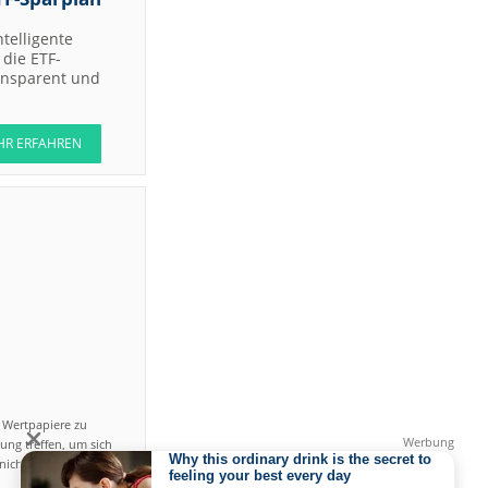
ntelligente
die ETF-
ransparent und
HR ERFAHREN
n Wertpapiere zu
ung treffen, um sich
icht einfach ist und