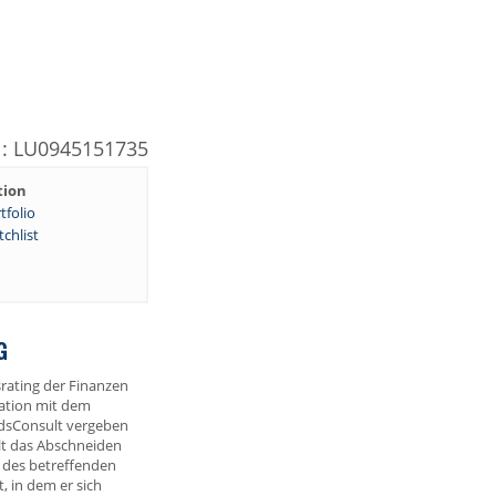
N: LU0945151735
tion
tfolio
chlist
G
rating der Finanzen
ation mit dem
dsConsult vergeben
lt das Abschneiden
 des betreffenden
 in dem er sich