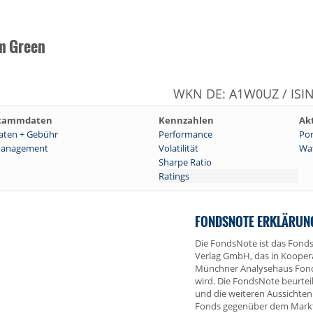
rm Green
WKN DE: A1W0UZ / ISI
tammdaten
Kennzahlen
Ak
aten + Gebühr
Performance
Por
anagement
Volatilität
Wat
Sharpe Ratio
Ratings
FONDSNOTE ERKLÄRUN
Die FondsNote ist das Fonds
Verlag GmbH, das in Kooper
Münchner Analysehaus Fon
wird. Die FondsNote beurtei
und die weiteren Aussichten
Fonds gegenüber dem Markt,