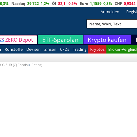
0,3%
Nasdaq
29 722
1,2%
Öl
82,1
-0,5%
Euro
1,1559
0,3%
CHF
0,9344
Anmelden
Regis
ETF-Sparplan
Krypto kaufen
ZERO Depot
n
Rohstoffe
Devisen
Zinsen
CFDs
Trading
Kryptos
Broker-Vergleic
d G EUR (C) Fonds
»
Rating