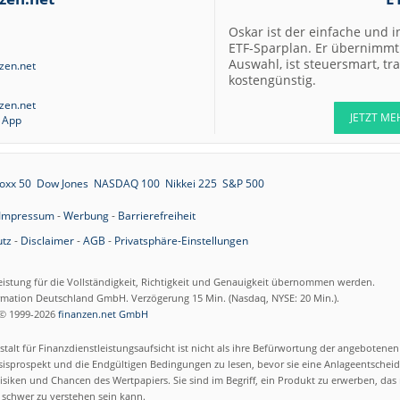
Oskar ist der einfache und i
ETF-Sparplan. Er übernimmt 
Auswahl, ist steuersmart, t
kostengünstig.
JETZT ME
oxx 50
Dow Jones
NASDAQ 100
Nikkei 225
S&P 500
Impressum
-
Werbung
-
Barrierefreiheit
tz
-
Disclaimer
-
AGB
-
Privatsphäre-Einstellungen
eistung für die Vollständigkeit, Richtigkeit und Genauigkeit übernommen werden.
ormation Deutschland GmbH. Verzögerung 15 Min. (Nasdaq, NYSE: 20 Min.).
© 1999-2026
finanzen.net GmbH
talt für Finanzdienstleistungsaufsicht ist nicht als ihre Befürwortung der angebotene
isprospekt und die Endgültigen Bedingungen zu lesen, bevor sie eine Anlageentscheid
siken und Chancen des Wertpapiers. Sie sind im Begriff, ein Produkt zu erwerben, das n
schwer zu verstehen sein kann.