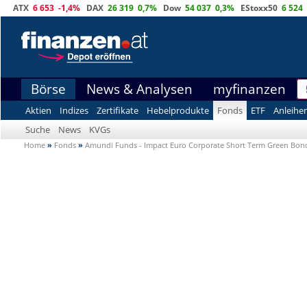
ATX
6 653
-1,4%
DAX
26 319
0,7%
Dow
54 037
0,3%
EStoxx50
6 524
Börse
News & Analysen
myfinanzen
Aktien
Indizes
Zertifikate
Hebelprodukte
Fonds
ETF
Anleihe
Suche
News
KVGs
Home
»
Fonds
»
Amundi Funds - Impact Euro Corporate Short Term Green Bon