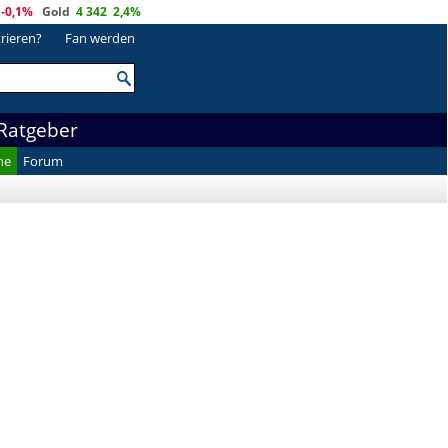
-0,1%
Gold
4 342
2,4%
trieren?
Fan werden
Ratgeber
he
Forum