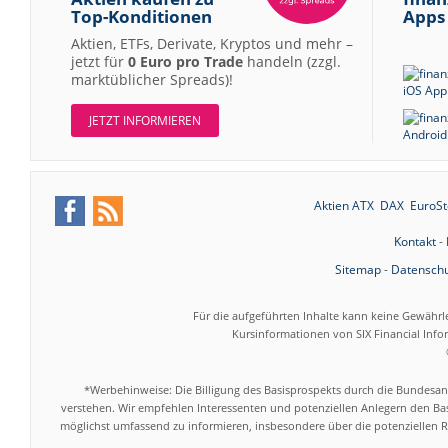
Top-Konditionen
Apps
Aktien, ETFs, Derivate, Kryptos und mehr –
jetzt für
0 Euro pro Trade
handeln (zzgl.
marktüblicher Spreads)!
JETZT INFORMIEREN
Aktien ATX
DAX
EuroSt
Kontakt
-
Sitemap
-
Datenschu
Für die aufgeführten Inhalte kann keine Gewährl
Kursinformationen von SIX Financial Inf
*Werbehinweise: Die Billigung des Basisprospekts durch die Bundesans
verstehen. Wir empfehlen Interessenten und potenziellen Anlegern den Bas
möglichst umfassend zu informieren, insbesondere über die potenziellen Ri