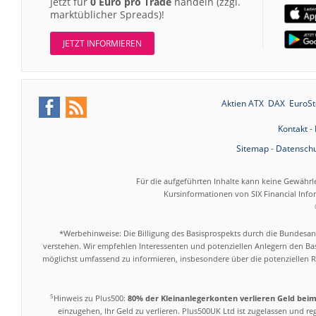
jetzt für
0 Euro pro Trade
handeln (zzgl.
marktüblicher Spreads)!
JETZT INFORMIEREN
Aktien ATX
DAX
EuroSt
Kontakt
-
Sitemap
-
Datenschu
Für die aufgeführten Inhalte kann keine Gewährl
Kursinformationen von SIX Financial Inf
*Werbehinweise: Die Billigung des Basisprospekts durch die Bundesans
verstehen. Wir empfehlen Interessenten und potenziellen Anlegern den Bas
möglichst umfassend zu informieren, insbesondere über die potenziellen Ri
5
Hinweis zu Plus500:
80% der Kleinanlegerkonten verlieren Geld bei
einzugehen, Ihr Geld zu verlieren. Plus500UK Ltd ist zugelassen und r