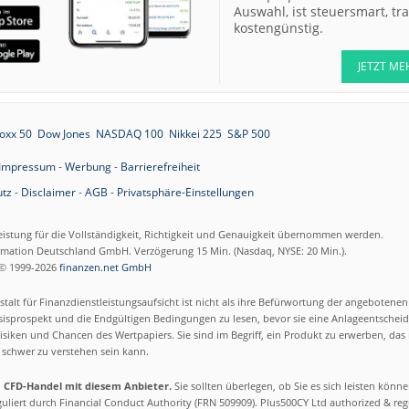
Auswahl, ist steuersmart, t
kostengünstig.
JETZT ME
oxx 50
Dow Jones
NASDAQ 100
Nikkei 225
S&P 500
Impressum
-
Werbung
-
Barrierefreiheit
tz
-
Disclaimer
-
AGB
-
Privatsphäre-Einstellungen
eistung für die Vollständigkeit, Richtigkeit und Genauigkeit übernommen werden.
ormation Deutschland GmbH. Verzögerung 15 Min. (Nasdaq, NYSE: 20 Min.).
© 1999-2026
finanzen.net GmbH
talt für Finanzdienstleistungsaufsicht ist nicht als ihre Befürwortung der angebotene
isprospekt und die Endgültigen Bedingungen zu lesen, bevor sie eine Anlageentscheid
siken und Chancen des Wertpapiers. Sie sind im Begriff, ein Produkt zu erwerben, das n
schwer zu verstehen sein kann.
m CFD-Handel mit diesem Anbieter.
Sie sollten überlegen, ob Sie es sich leisten könn
eguliert durch Financial Conduct Authority (FRN 509909). Plus500CY Ltd authorized & re