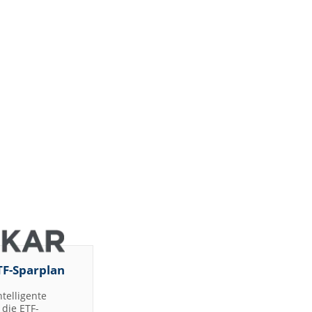
TF-Sparplan
ntelligente
die ETF-