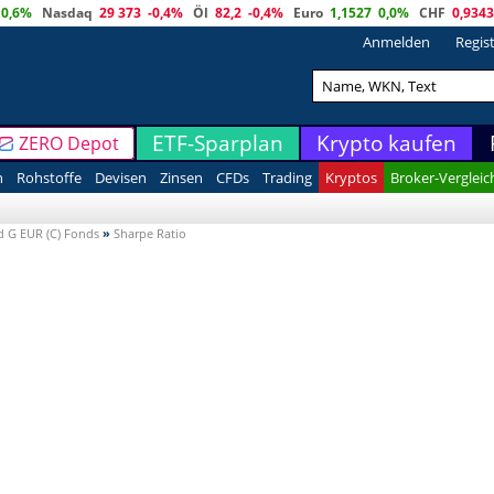
0,6%
Nasdaq
29 373
-0,4%
Öl
82,2
-0,4%
Euro
1,1527
0,0%
CHF
0,9343
Anmelden
Regis
ETF-Sparplan
Krypto kaufen
ZERO Depot
n
Rohstoffe
Devisen
Zinsen
CFDs
Trading
Kryptos
Broker-Vergleic
d G EUR (C) Fonds
»
Sharpe Ratio