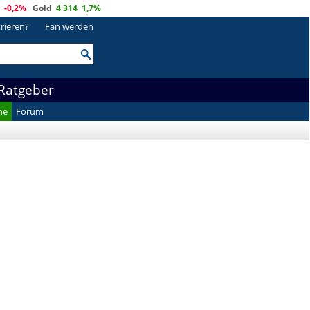
-0,2%
Gold
4 314
1,7%
trieren?
Fan werden
Ratgeber
he
Forum