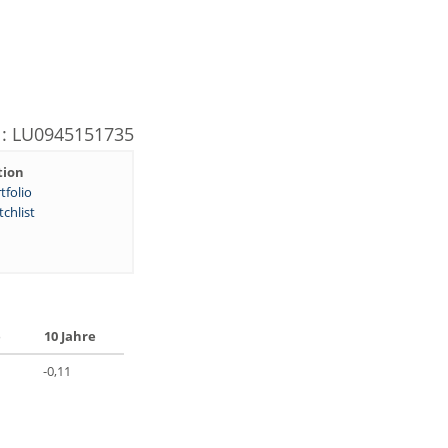
N: LU0945151735
tion
tfolio
chlist
e
10 Jahre
-0,11