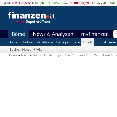
ATX
6 713
-0,5%
DAX
26 337
0,8%
Dow
53 885
-0,9%
EStoxx50
6 541
Börse
News & Analysen
myfinanzen
Aktien
Indizes
Zertifikate
Hebelprodukte
Fonds
ETF
Anleihe
Suche
News
KVGs
Home
»
Fonds
»
Amundi Funds - Impact Euro Corporate Short Term Green Bon