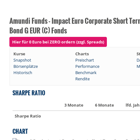
Amundi Funds - Impact Euro Corporate Short Te
Bond G EUR (C) Fonds
Hier für 0 Euro bei ZERO ordern (zzgl. Spreads)
Kurse
Charts
S
Snapshot
Preischart
D
Börsenplätze
Performance
M
Historisch
Benchmark
Rendite
SHARPE RATIO
3 Monate
6 Monate
lfd. Jah
Sharpe Ratio
CHART