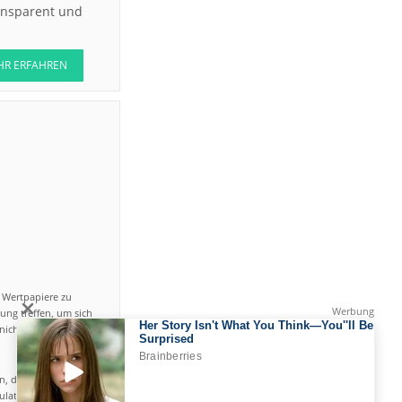
ransparent und
HR ERFAHREN
n Wertpapiere zu
ung treffen, um sich
icht einfach ist und
en, das hohe Risiko
gulated by CySEC