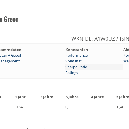
rm Green
WKN DE: A1W0UZ / ISI
tammdaten
Kennzahlen
Ak
aten + Gebühr
Performance
Por
anagement
Volatilität
Wat
Sharpe Ratio
Ratings
r
1 Jahr
2 Jahre
3 Jahre
4 Jahre
5 Jahr
-0,54
0,32
-0,46