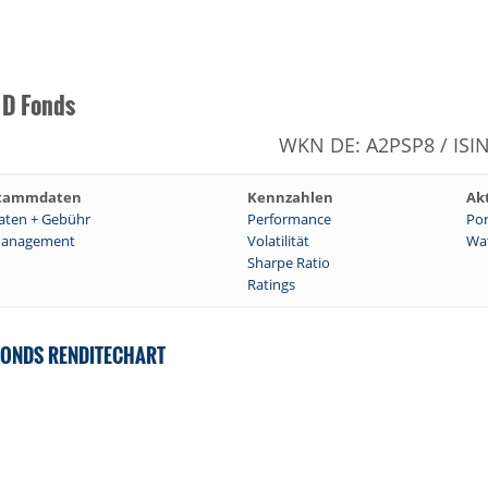
 D Fonds
WKN DE: A2PSP8 / ISI
tammdaten
Kennzahlen
Ak
aten + Gebühr
Performance
Por
anagement
Volatilität
Wat
Sharpe Ratio
Ratings
 FONDS RENDITECHART