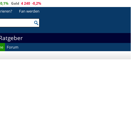
0,1%
Gold
4 240
-0,2%
trieren?
Fan werden
Ratgeber
he
Forum