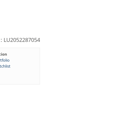
N: LU2052287054
tion
tfolio
chlist