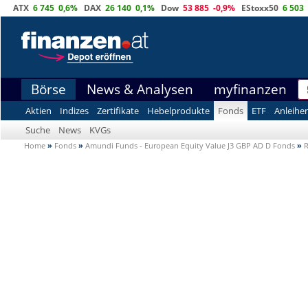
ATX
6 745
0,6%
DAX
26 140
0,1%
Dow
53 885
-0,9%
EStoxx50
6 503
Börse
News & Analysen
myfinanzen
Aktien
Indizes
Zertifikate
Hebelprodukte
Fonds
ETF
Anleihe
Suche
News
KVGs
Home
»
Fonds
»
Amundi Funds - European Equity Value J3 GBP AD D Fonds
»
R