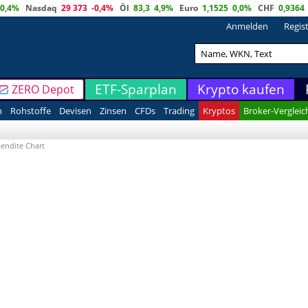
0,4%
Nasdaq
29 373
-0,4%
Öl
83,3
4,9%
Euro
1,1525
0,0%
CHF
0,9364
Anmelden
Regis
ETF-Sparplan
Krypto kaufen
ZERO Depot
n
Rohstoffe
Devisen
Zinsen
CFDs
Trading
Kryptos
Broker-Vergleic
endite Chart