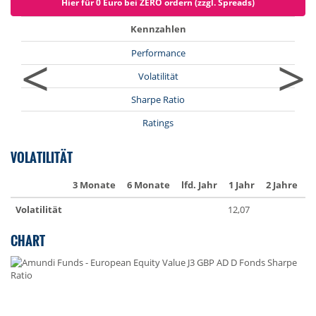
Hier für 0 Euro bei ZERO ordern (zzgl. Spreads)
Kennzahlen
<
>
Performance
Volatilität
Sharpe Ratio
Ratings
VOLATILITÄT
3 Monate
6 Monate
lfd. Jahr
1 Jahr
2 Jahre
3
Volatilität
12,07
1
CHART