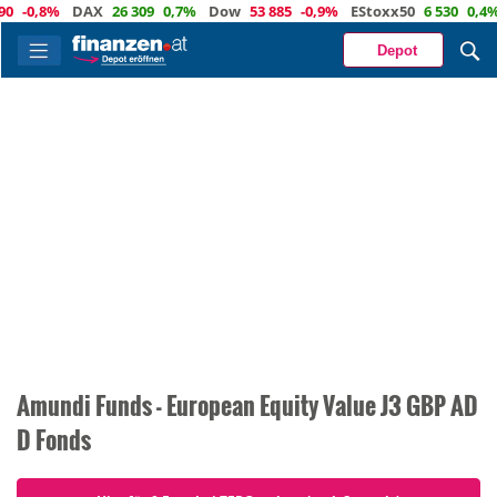
0
-0,8%
DAX
26 309
0,7%
Dow
53 885
-0,9%
EStoxx50
6 530
0,4%
Depot
Amundi Funds - European Equity Value J3 GBP AD
D Fonds