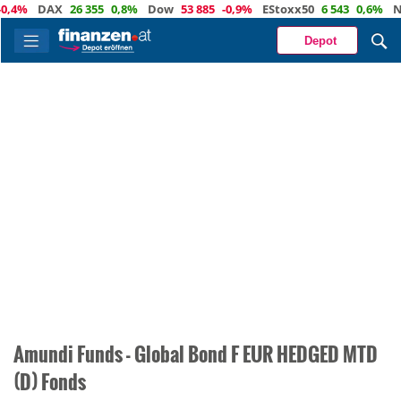
0,4%
DAX
26 355
0,8%
Dow
53 885
-0,9%
EStoxx50
6 543
0,6%
Na
Depot
Amundi Funds - Global Bond F EUR HEDGED MTD
(D) Fonds