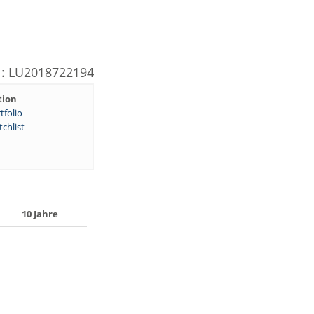
: LU2018722194
tion
tfolio
chlist
10 Jahre