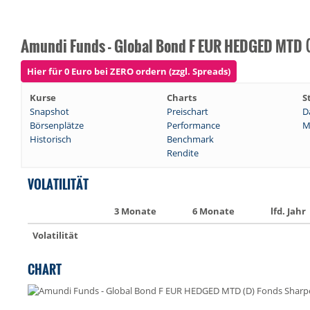
Amundi Funds - Global Bond F EUR HEDGED MTD (
Hier für 0 Euro bei ZERO ordern (zzgl. Spreads)
Kurse
Charts
S
Snapshot
Preischart
D
Börsenplätze
Performance
M
Historisch
Benchmark
Rendite
VOLATILITÄT
3 Monate
6 Monate
lfd. Jahr
Volatilität
CHART