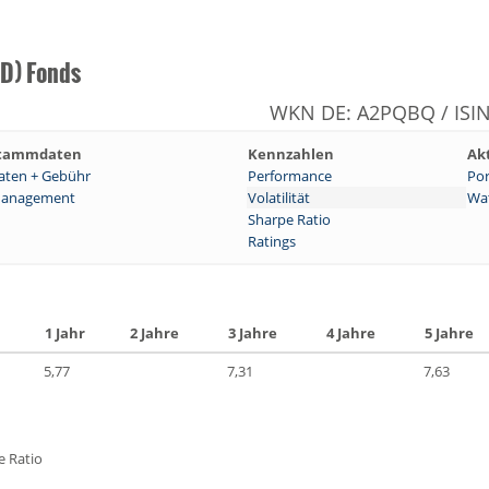
D) Fonds
WKN DE: A2PQBQ / ISIN
tammdaten
Kennzahlen
Ak
aten + Gebühr
Performance
Por
anagement
Volatilität
Wat
Sharpe Ratio
Ratings
1 Jahr
2 Jahre
3 Jahre
4 Jahre
5 Jahre
5,77
7,31
7,63