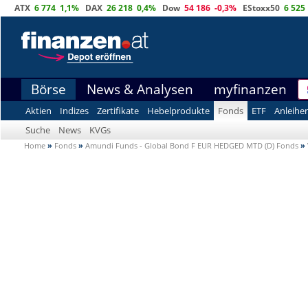
ATX
6 774
1,1%
DAX
26 218
0,4%
Dow
54 186
-0,3%
EStoxx50
6 525
Börse
News & Analysen
myfinanzen
Aktien
Indizes
Zertifikate
Hebelprodukte
Fonds
ETF
Anleihe
Suche
News
KVGs
Home
»
Fonds
»
Amundi Funds - Global Bond F EUR HEDGED MTD (D) Fonds
»