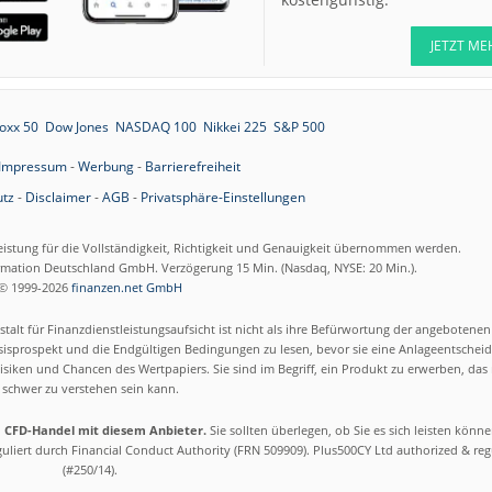
JETZT ME
oxx 50
Dow Jones
NASDAQ 100
Nikkei 225
S&P 500
Impressum
-
Werbung
-
Barrierefreiheit
tz
-
Disclaimer
-
AGB
-
Privatsphäre-Einstellungen
eistung für die Vollständigkeit, Richtigkeit und Genauigkeit übernommen werden.
ormation Deutschland GmbH. Verzögerung 15 Min. (Nasdaq, NYSE: 20 Min.).
© 1999-2026
finanzen.net GmbH
talt für Finanzdienstleistungsaufsicht ist nicht als ihre Befürwortung der angebotene
isprospekt und die Endgültigen Bedingungen zu lesen, bevor sie eine Anlageentscheid
siken und Chancen des Wertpapiers. Sie sind im Begriff, ein Produkt zu erwerben, das n
schwer zu verstehen sein kann.
m CFD-Handel mit diesem Anbieter.
Sie sollten überlegen, ob Sie es sich leisten könn
eguliert durch Financial Conduct Authority (FRN 509909). Plus500CY Ltd authorized & re
(#250/14).