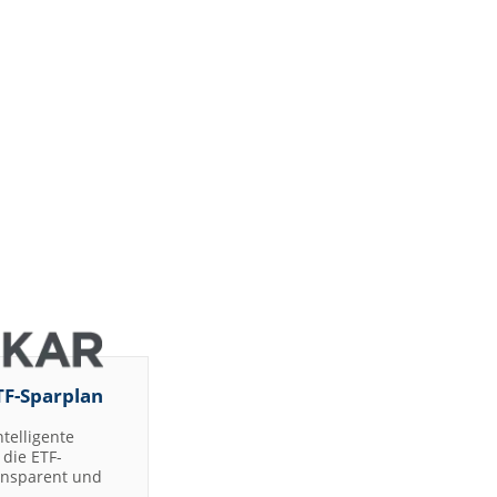
TF-Sparplan
ntelligente
die ETF-
ransparent und