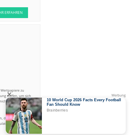
HR ERFAHREN
n Wertpapiere zu
ung treffen, um sich
icht einfach ist und
en, das hohe Risiko
gulated by CySEC