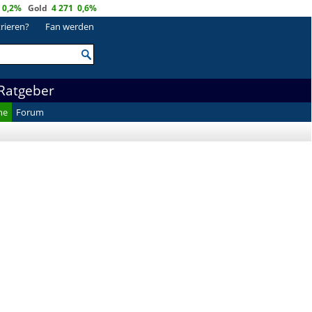
0,2%
Gold
4 271
0,6%
trieren?
Fan werden
Ratgeber
he
Forum