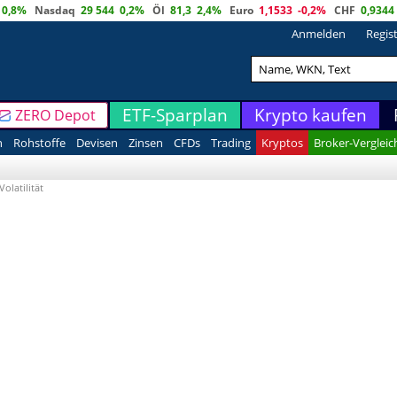
0,8%
Nasdaq
29 544
0,2%
Öl
81,3
2,4%
Euro
1,1533
-0,2%
CHF
0,9344
Anmelden
Regis
ETF-Sparplan
Krypto kaufen
ZERO Depot
n
Rohstoffe
Devisen
Zinsen
CFDs
Trading
Kryptos
Broker-Vergleic
Volatilität