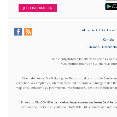
JETZT INFORMIEREN
Aktien ATX
DAX
EuroSt
Kontakt
-
Sitemap
-
Datenschu
Für die aufgeführten Inhalte kann keine Gewährl
Kursinformationen von SIX Financial Inf
*Werbehinweise: Die Billigung des Basisprospekts durch die Bundesans
verstehen. Wir empfehlen Interessenten und potenziellen Anlegern den Bas
möglichst umfassend zu informieren, insbesondere über die potenziellen Ri
5
Hinweis zu Plus500:
80% der Kleinanlegerkonten verlieren Geld bei
einzugehen, Ihr Geld zu verlieren. Plus500UK Ltd ist zugelassen und r