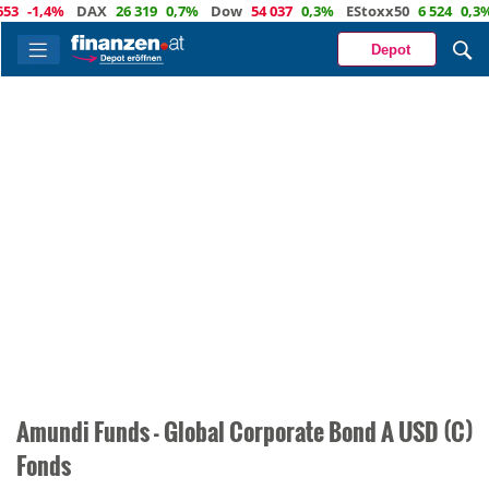
3
-1,4%
DAX
26 319
0,7%
Dow
54 037
0,3%
EStoxx50
6 524
0,3%
Depot
Amundi Funds - Global Corporate Bond A USD (C)
Fonds