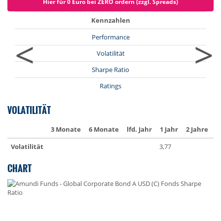
Hier für 0 Euro bei ZERO ordern (zzgl. Spreads)
Kennzahlen
<
>
Performance
Volatilität
Sharpe Ratio
Ratings
VOLATILITÄT
3 Monate
6 Monate
lfd. Jahr
1 Jahr
2 Jahre
3
Volatilität
3,77
5
CHART