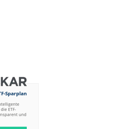
TF-Sparplan
ntelligente
die ETF-
ransparent und