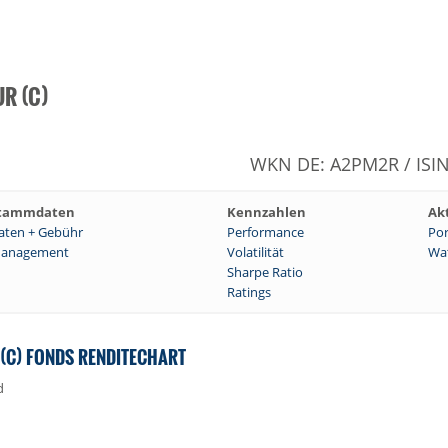
UR (C)
WKN DE: A2PM2R / ISI
tammdaten
Kennzahlen
Ak
aten + Gebühr
Performance
Por
anagement
Volatilität
Wat
Sharpe Ratio
Ratings
 (C) FONDS RENDITECHART