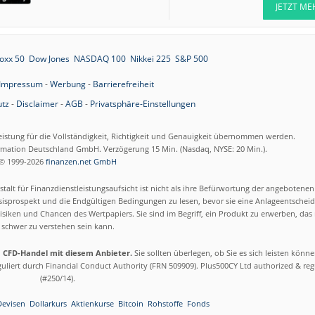
JETZT ME
oxx 50
Dow Jones
NASDAQ 100
Nikkei 225
S&P 500
Impressum
-
Werbung
-
Barrierefreiheit
tz
-
Disclaimer
-
AGB
-
Privatsphäre-Einstellungen
eistung für die Vollständigkeit, Richtigkeit und Genauigkeit übernommen werden.
ormation Deutschland GmbH. Verzögerung 15 Min. (Nasdaq, NYSE: 20 Min.).
© 1999-2026
finanzen.net GmbH
talt für Finanzdienstleistungsaufsicht ist nicht als ihre Befürwortung der angebotene
isprospekt und die Endgültigen Bedingungen zu lesen, bevor sie eine Anlageentscheid
siken und Chancen des Wertpapiers. Sie sind im Begriff, ein Produkt zu erwerben, das n
schwer zu verstehen sein kann.
m CFD-Handel mit diesem Anbieter.
Sie sollten überlegen, ob Sie es sich leisten könn
eguliert durch Financial Conduct Authority (FRN 509909). Plus500CY Ltd authorized & re
(#250/14).
Devisen
Dollarkurs
Aktienkurse
Bitcoin
Rohstoffe
Fonds