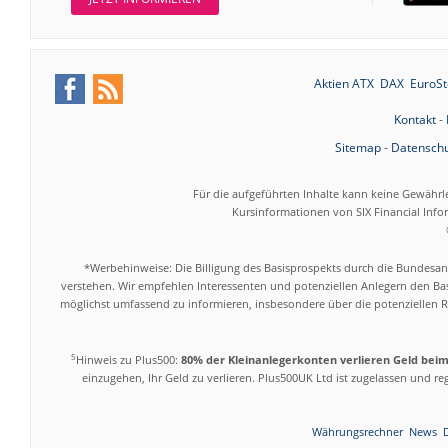
Aktien ATX
DAX
EuroSt
Kontakt
-
Sitemap
-
Datenschu
Für die aufgeführten Inhalte kann keine Gewährl
Kursinformationen von SIX Financial Inf
*Werbehinweise: Die Billigung des Basisprospekts durch die Bundesans
verstehen. Wir empfehlen Interessenten und potenziellen Anlegern den Bas
möglichst umfassend zu informieren, insbesondere über die potenziellen Ri
5
Hinweis zu Plus500:
80% der Kleinanlegerkonten verlieren Geld bei
einzugehen, Ihr Geld zu verlieren. Plus500UK Ltd ist zugelassen und r
Währungsrechner
News