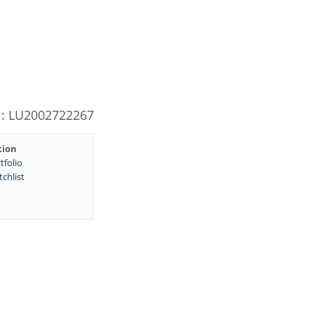
N: LU2002722267
tion
tfolio
chlist