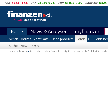
ATX
6 653
-1,4%
DAX
26 319
0,7%
Dow
54 037
0,3%
EStoxx50
6 524
Börse
News & Analysen
myfinanzen
Aktien
Indizes
Zertifikate
Hebelprodukte
Fonds
ETF
Anleihe
Suche
News
KVGs
Home
»
Fonds
»
Amundi Funds - Global Equity Conservative M2 EUR (C) Fonds