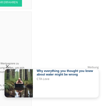
HR ERFAHREN
n Wertpapiere zu
ung treffen, um sich
icht einfach ist und
en, das hohe Risiko
gulated by CySEC