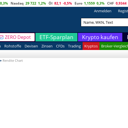
0,3%
Nasdaq
29 722
1,2%
Öl
82,1
-0,5%
Euro
1,1559
0,3%
CHF
0,9344
Anmelden
Regis
ETF-Sparplan
Krypto kaufen
ZERO Depot
n
Rohstoffe
Devisen
Zinsen
CFDs
Trading
Kryptos
Broker-Vergleic
»
Rendite Chart