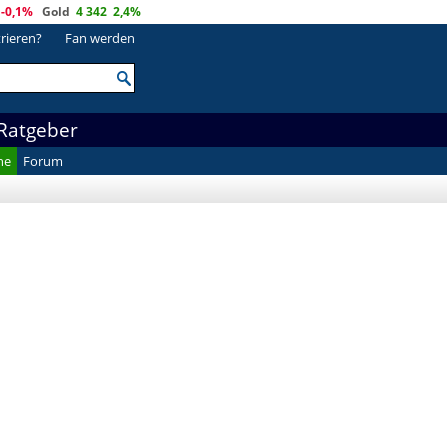
-0,1%
Gold
4 342
2,4%
trieren?
Fan werden
Ratgeber
he
Forum