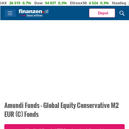
AX
26 319
0,7%
Dow
54 037
0,3%
EStoxx50
6 524
0,3%
Nasdaq
2
Depot
Amundi Funds - Global Equity Conservative M2
EUR (C) Fonds