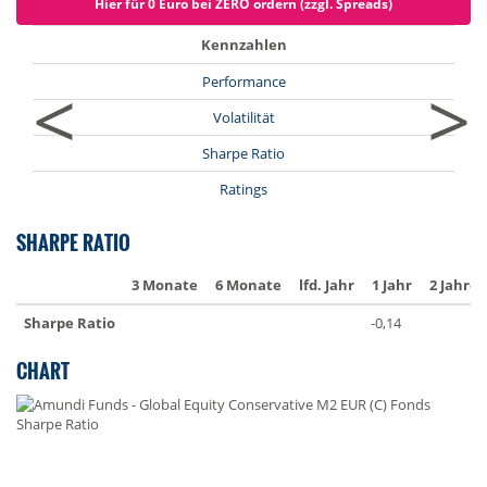
Hier für 0 Euro bei ZERO ordern (zzgl. Spreads)
Kennzahlen
<
>
Performance
Volatilität
Sharpe Ratio
Ratings
SHARPE RATIO
3 Monate
6 Monate
lfd. Jahr
1 Jahr
2 Jahre
Sharpe Ratio
-0,14
CHART