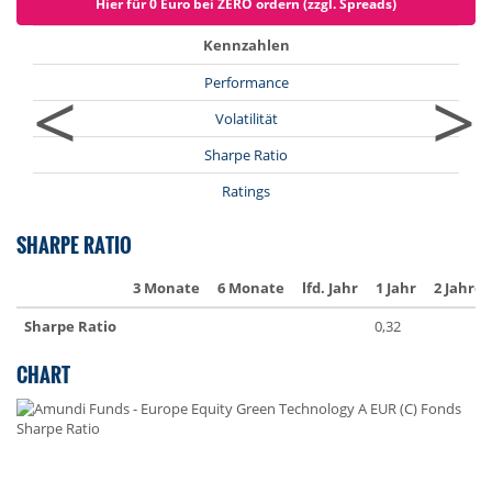
Hier für 0 Euro bei ZERO ordern (zzgl. Spreads)
Kennzahlen
<
>
Performance
Volatilität
Sharpe Ratio
Ratings
SHARPE RATIO
3 Monate
6 Monate
lfd. Jahr
1 Jahr
2 Jahre
Sharpe Ratio
0,32
CHART