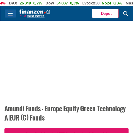
4%
DAX
26 319
0,7%
Dow
54 037
0,3%
EStoxx50
6 524
0,3%
Nasd
Depot
Amundi Funds - Europe Equity Green Technology
A EUR (C) Fonds