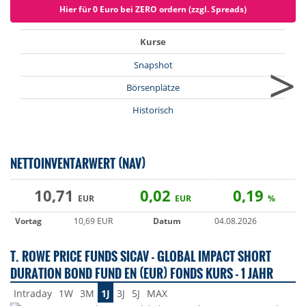
Hier für 0 Euro bei ZERO ordern (zzgl. Spreads)
Kurse
>
Snapshot
Börsenplätze
Historisch
NETTOINVENTARWERT (NAV)
10,71
0,02
0,19
EUR
EUR
%
Vortag
10,69 EUR
Datum
04.08.2026
T. ROWE PRICE FUNDS SICAV - GLOBAL IMPACT SHORT
DURATION BOND FUND EN (EUR) FONDS KURS - 1 JAHR
Intraday
1W
3M
1J
3J
5J
MAX