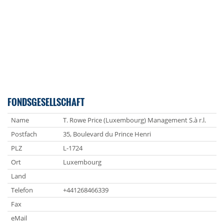
FONDSGESELLSCHAFT
Name
T. Rowe Price (Luxembourg) Management S.à r.l.
Postfach
35, Boulevard du Prince Henri
PLZ
L-1724
Ort
Luxembourg
Land
Telefon
+441268466339
Fax
eMail