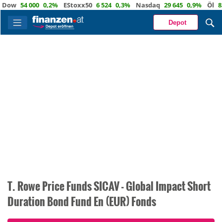
w
54 000
0,2%
EStoxx50
6 524
0,3%
Nasdaq
29 645
0,9%
Öl
83,4
Depot
T. Rowe Price Funds SICAV - Global Impact Short
Duration Bond Fund En (EUR) Fonds