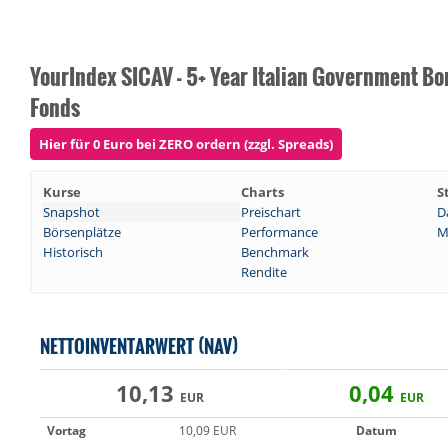
YourIndex SICAV - 5+ Year Italian Government Bo
Fonds
Hier für 0 Euro bei ZERO ordern (zzgl. Spreads)
Kurse
Charts
S
Snapshot
Preischart
D
Börsenplätze
Performance
M
Historisch
Benchmark
Rendite
NETTOINVENTARWERT (NAV)
10,13
0,04
EUR
EUR
Vortag
10,09 EUR
Datum