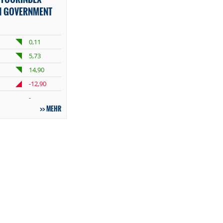
IAN GOVERNMENT
0,11
5,73
14,90
-12,90
-
MEHR