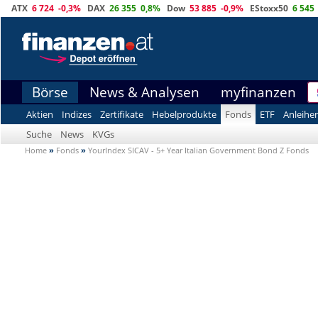
ATX
6 724
-0,3%
DAX
26 355
0,8%
Dow
53 885
-0,9%
EStoxx50
6 545
Börse
News & Analysen
myfinanzen
Aktien
Indizes
Zertifikate
Hebelprodukte
Fonds
ETF
Anleihe
Suche
News
KVGs
Home
»
Fonds
»
YourIndex SICAV - 5+ Year Italian Government Bond Z Fonds