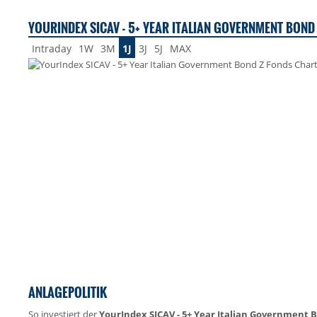
YOURINDEX SICAV - 5+ YEAR ITALIAN GOVERNMENT BOND 
Intraday
1W
3M
1J
3J
5J
MAX
ANLAGEPOLITIK
So investiert der
YourIndex SICAV - 5+ Year Italian Government 