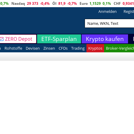
0,7%
Nasdaq
29 373
-0,4%
Öl
81,9
-0,7%
Euro
1,1529
0,1%
CHF
0,9341
Anmelden
Regis
ETF-Sparplan
Krypto kaufen
ZERO Depot
n
Rohstoffe
Devisen
Zinsen
CFDs
Trading
Kryptos
Broker-Vergleic