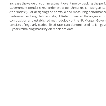
increase the value of your investment over time by tracking the perf
Government Bond 3-5 Year Index ® . ® Benchmark(s) J.P. Morgan It
(the “Index”). For designing the portfolio and measuring performance
performance of eligible fixed-rate, EUR-denominated Italian govern
composition and established methodology of the J.P. Morgan Gover
consists of regularly traded, fixed-rate, EUR-denominated Italian 
5-years remaining maturity on rebalance date.