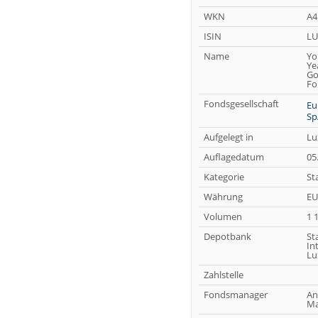
WKN
A4
ISIN
LU
Name
Yo
Ye
Go
Fo
Fondsgesellschaft
Eu
Sp
Aufgelegt in
Lu
Auflagedatum
05
Kategorie
St
Währung
EU
Volumen
1 
Depotbank
St
In
Lu
Zahlstelle
Fondsmanager
An
Ma