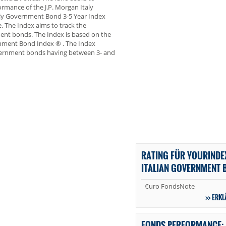
ormance of the J.P. Morgan Italy
aly Government Bond 3-5 Year Index
. The Index aims to track the
ment bonds. The Index is based on the
nment Bond Index ® . The Index
government bonds having between 3- and
RATING FÜR YOURINDEX
ITALIAN GOVERNMENT 
€uro FondsNote
ERKL
FONDS PERFORMANCE: