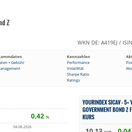
nd Z
WKN DE: A419EJ / ISI
tammdaten
Kennzahlen
Ak
aten + Gebühr
Performance
Por
anagement
Volatilität
Wat
Sharpe Ratio
Ratings
YOURINDEX SICAV - 5+ 
GOVERNMENT BOND Z F
0,42
KURS
%
04.08.2026
10,13
0,0