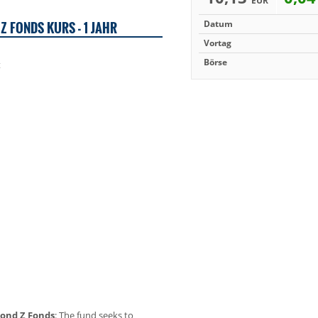
EUR
Z FONDS KURS - 1 JAHR
Datum
Vortag
Börse
Bond Z Fonds
: The fund seeks to