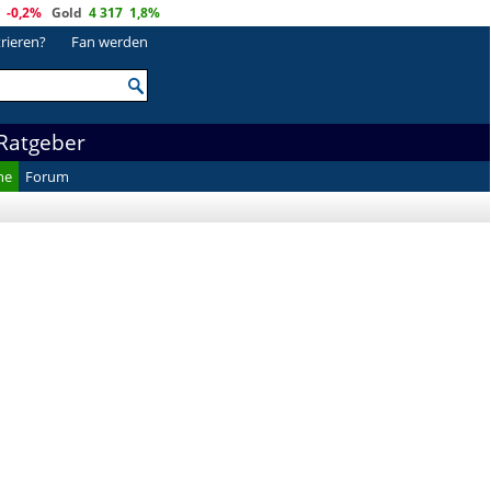
-0,2%
Gold
4 317
1,8%
trieren?
Fan werden
Ratgeber
he
Forum