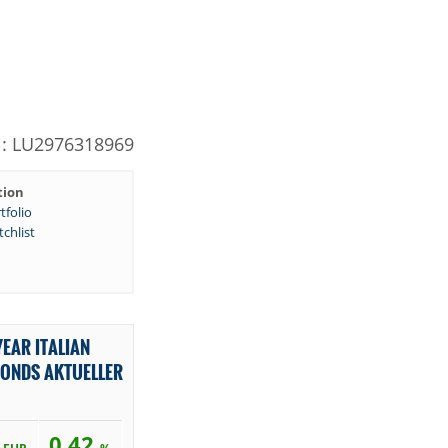
N: LU2976318969
tion
tfolio
chlist
YEAR ITALIAN
ONDS AKTUELLER
4
0,42