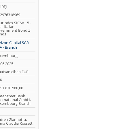
19EJ
2976318969
urIndex SICAV - 5+
ar Italian
vernment Bond Z
nds
rizon Capital SGR
A - Branch
xembourg
.06.2025
aatsanleihen EUR
R
191 870 580,66
ate Street Bank
ternational GmbH,
xembourg Branch
drea Giannotta,
ria Claudia Rossetti