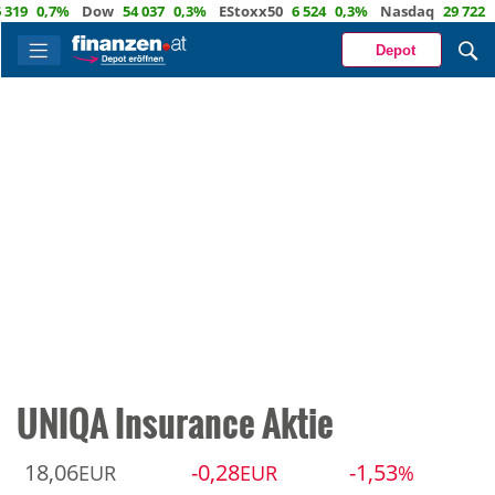
9
0,7%
Dow
54 037
0,3%
EStoxx50
6 524
0,3%
Nasdaq
29 722
1,
Depot
UNIQA Insurance Aktie
18,06
-0,28
-1,53
EUR
EUR
%