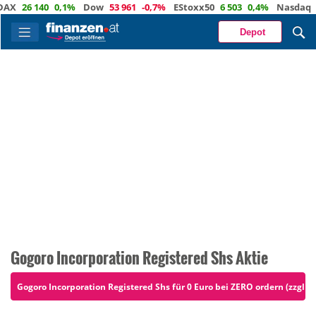
26 140
0,1%
Dow
53 961
-0,7%
EStoxx50
6 503
0,4%
Nasdaq
29 
Depot
Gogoro Incorporation Registered Shs Aktie
Gogoro Incorporation Registered Shs für 0 Euro bei ZERO ordern (zzgl. 