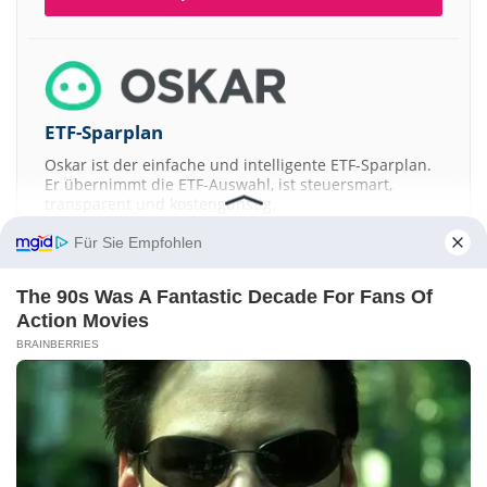
ETF-Sparplan
Oskar ist der einfache und intelligente ETF-Sparplan.
Er übernimmt die ETF-Auswahl, ist steuersmart,
transparent und kostengünstig.
Für Sie Empfohlen
JETZT MEHR ERFAHREN
The 90s Was A Fantastic Decade For Fans Of
Action Movies
BRAINBERRIES
Aktien ATX
DAX
EuroStoxx 50
Dow Jones
NASDAQ 100
Nikkei 225
S&P 500
Kontakt
-
Impressum
-
Werbung
-
Barrierefreiheit
Sitemap
-
Datenschutz
-
Disclaimer
-
AGB
-
Privatsphäre-Einstellungen