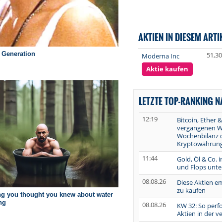
AKTIEN IN DIESEM ARTI
51,30
Moderna Inc
Aktie kaufen
LETZTE TOP-RANKING 
12:19
Bitcoin, Ether &
vergangenen W
Wochenbilanz 
Kryptowährung
11:44
Gold, Öl & Co. 
und Flops unte
08.08.26
Diese Aktien e
zu kaufen
08.08.26
KW 32: So perf
Aktien in der 