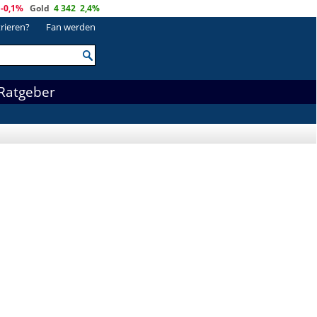
-0,1%
Gold
4 342
2,4%
trieren?
Fan werden
Ratgeber