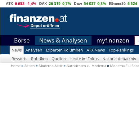
ATX
6 653
-1,4%
DAX
26 319
0,7%
Dow
54 037
0,3%
EStoxx50
6 524
Börse
News & Analysen
myfinanzen
News
Analysen
Experten Kolumnen
ATX News
Top-Rankings
Ressorts
Rubriken
Quellen
Heute im Fokus
Nachrichtenarchiv
Home
»
Aktien
»
Moderna-Aktie
»
Nachrichten zu Moderna
»
Moderna Flu Shot