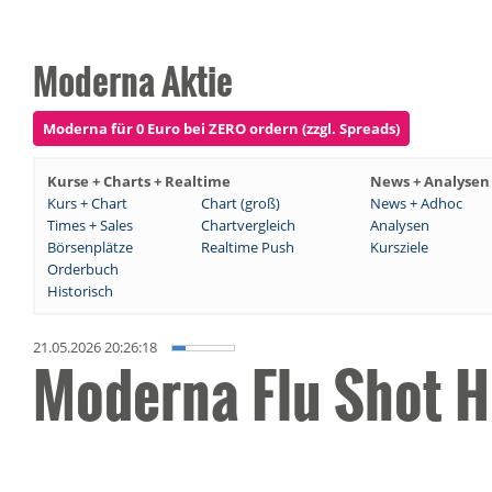
Moderna Aktie
Moderna für 0 Euro bei ZERO ordern (zzgl. Spreads)
Kurse + Charts + Realtime
News + Analysen
Kurs + Chart
Chart (groß)
News + Adhoc
Times + Sales
Chartvergleich
Analysen
Börsenplätze
Realtime Push
Kursziele
Orderbuch
Historisch
21.05.2026 20:26:18
Moderna Flu Shot H