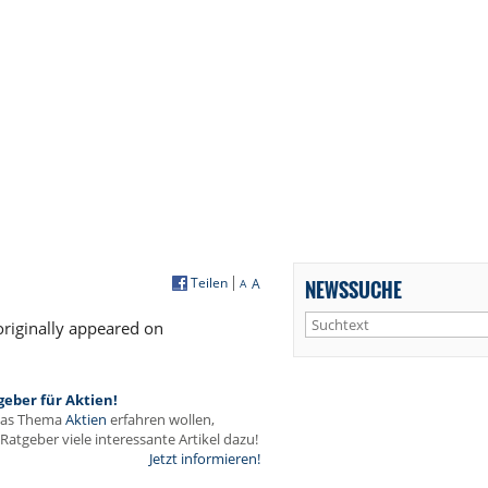
Teilen
A
NEWSSUCHE
A
riginally appeared on
geber für Aktien!
das Thema
Aktien
erfahren wollen,
Ratgeber viele interessante Artikel dazu!
Jetzt informieren!