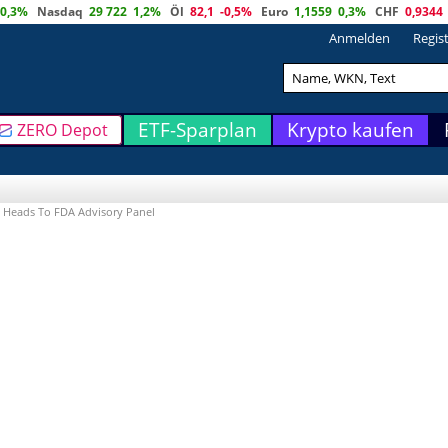
0,3%
Nasdaq
29 722
1,2%
Öl
82,1
-0,5%
Euro
1,1559
0,3%
CHF
0,9344
Anmelden
Regis
ETF-Sparplan
Krypto kaufen
ZERO Depot
 Heads To FDA Advisory Panel