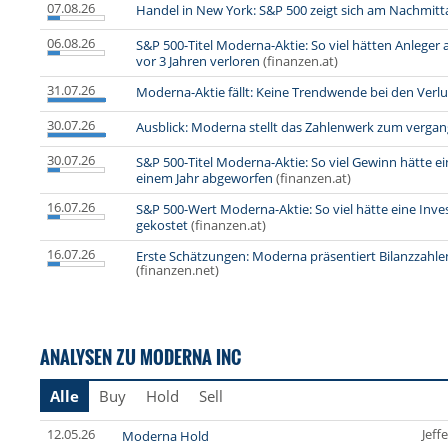
07.08.26
Handel in New York: S&P 500 zeigt sich am Nachmitta
06.08.26
S&P 500-Titel Moderna-Aktie: So viel hätten Anleg
vor 3 Jahren verloren
(finanzen.at)
31.07.26
Moderna-Aktie fällt: Keine Trendwende bei den Verlus
30.07.26
Ausblick: Moderna stellt das Zahlenwerk zum verga
30.07.26
S&P 500-Titel Moderna-Aktie: So viel Gewinn hätte e
einem Jahr abgeworfen
(finanzen.at)
16.07.26
S&P 500-Wert Moderna-Aktie: So viel hätte eine Inve
gekostet
(finanzen.at)
16.07.26
Erste Schätzungen: Moderna präsentiert Bilanzzahlen
(finanzen.net)
ANALYSEN ZU MODERNA INC
Alle
Buy
Hold
Sell
12.05.26
Jeff
Moderna Hold