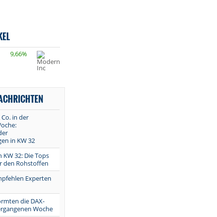
KEL
9,66%
NACHRICHTEN
 Co. in der
oche:
der
en in KW 32
in KW 32: Die Tops
r den Rohstoffen
mpfehlen Experten
ormten die DAX-
vergangenen Woche