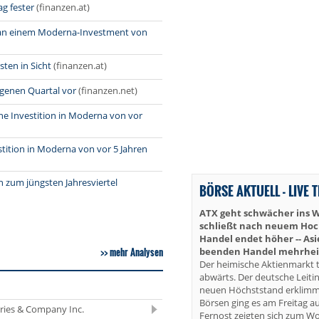
g fester
(finanzen.at)
er an einem Moderna-Investment von
ten in Sicht
(finanzen.at)
ngenen Quartal vor
(finanzen.net)
ine Investition in Moderna von vor
stition in Moderna von vor 5 Jahren
 zum jüngsten Jahresviertel
BÖRSE AKTUELL - LIVE 
ATX geht schwächer ins 
schließt nach neuem Hoch 
Handel endet höher -- As
mehr Analysen
beenden Handel mehrheit
Der heimische Aktienmarkt t
abwärts. Der deutsche Leiti
neuen Höchststand erklimm
Börsen ging es am Freitag au
eries & Company Inc.
Fernost zeigten sich zum W