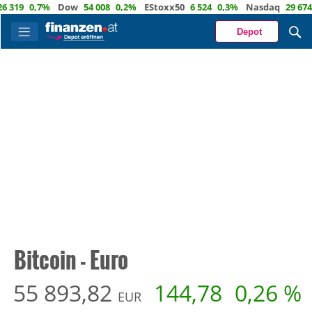
0,7%
Dow
54 008
0,2%
EStoxx50
6 524
0,3%
Nasdaq
29 674
1,0
Depot
Bitcoin - Euro
55 893,82
144,78
0,26 %
EUR