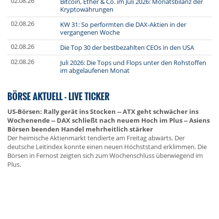
02.08.26
Bitcoin, Ether & Co. im Juli 2026: Monatsbilanz der
Kryptowährungen
02.08.26
KW 31: So performten die DAX-Aktien in der
vergangenen Woche
02.08.26
Die Top 30 der bestbezahlten CEOs in den USA
02.08.26
Juli 2026: Die Tops und Flops unter den Rohstoffen
im abgelaufenen Monat
BÖRSE AKTUELL - LIVE TICKER
US-Börsen: Rally gerät ins Stocken -- ATX geht schwächer ins
Wochenende -- DAX schließt nach neuem Hoch im Plus -- Asiens
Börsen beenden Handel mehrheitlich stärker
Der heimische Aktienmarkt tendierte am Freitag abwärts. Der
deutsche Leitindex konnte einen neuen Höchststand erklimmen. Die
Börsen in Fernost zeigten sich zum Wochenschluss überwiegend im
Plus.