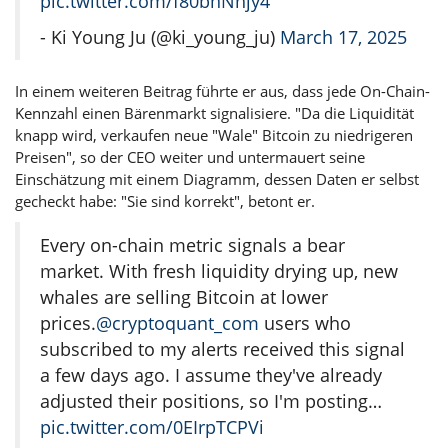
pic.twitter.com/f80bnNhjy4
- Ki Young Ju (@ki_young_ju)
March 17, 2025
In einem weiteren Beitrag führte er aus, dass jede On-Chain-
Kennzahl einen Bärenmarkt signalisiere. "Da die Liquidität
knapp wird, verkaufen neue "Wale" Bitcoin zu niedrigeren
Preisen", so der CEO weiter und untermauert seine
Einschätzung mit einem Diagramm, dessen Daten er selbst
gecheckt habe: "Sie sind korrekt", betont er.
Every on-chain metric signals a bear
market. With fresh liquidity drying up, new
whales are selling Bitcoin at lower
prices.
@cryptoquant_com
users who
subscribed to my alerts received this signal
a few days ago. I assume they've already
adjusted their positions, so I'm posting…
pic.twitter.com/0EIrpTCPVi