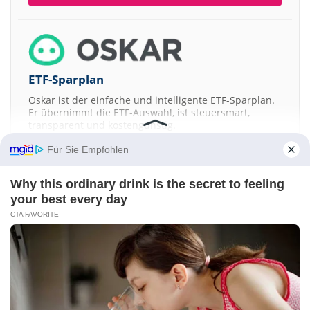
ETF-Sparplan
Oskar ist der einfache und intelligente ETF-Sparplan.
Er übernimmt die ETF-Auswahl, ist steuersmart,
transparent und kostengünstig.
Für Sie Empfohlen
JETZT MEHR ERFAHREN
Why this ordinary drink is the secret to feeling
your best every day
CTA FAVORITE
Aktien ATX
DAX
EuroStoxx 50
Dow Jones
NASDAQ 100
Nikkei 225
S&P 500
Kontakt
-
Impressum
-
Werbung
-
Barrierefreiheit
Sitemap
-
Datenschutz
-
Disclaimer
-
AGB
-
Privatsphäre-Einstellungen