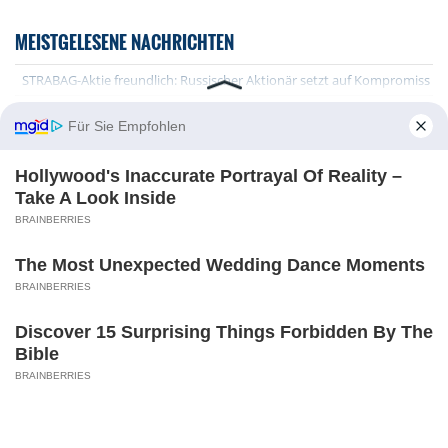
MEISTGELESENE NACHRICHTEN
STRABAG-Aktie freundlich: Russischer Aktionär setzt auf Kompromiss na
Rheinmetall-Aktie mit Schwankungen: Umsatzausblick gesenkt - Fregatt
Für Sie Empfohlen
Aktien-Flut im Blick: SpaceX trotz vor neuer Zerreißprobe an der Börse
John Paulson zum Goldpreis: Warum der Bullenmarkt gerade erst starte
Hollywood's Inaccurate Portrayal Of Reality –
Take A Look Inside
Siemens-Aktie sinkt wegen Gewinnmitnahmen: Mehr Neugeschäft - Pro
BRAINBERRIES
IonQ-Aktie tiefer: Erneut rote Zahlen trotz Umsatzsprung
The Most Unexpected Wedding Dance Moments
BRAINBERRIES
Discover 15 Surprising Things Forbidden By The
Bible
BRAINBERRIES