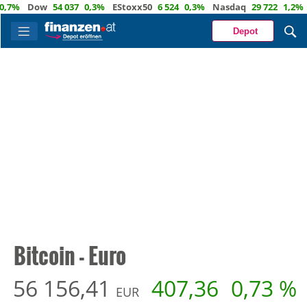
ow
54 037
0,3%
EStoxx50
6 524
0,3%
Nasdaq
29 722
1,2%
Öl
82,1
Depot
Bitcoin - Euro
56 156,41
407,36
0,73 %
EUR