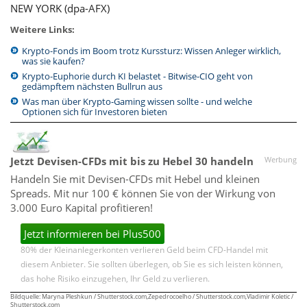
NEW YORK (dpa-AFX)
Weitere Links:
Krypto-Fonds im Boom trotz Kurssturz: Wissen Anleger wirklich,
was sie kaufen?
Krypto-Euphorie durch KI belastet - Bitwise-CIO geht von
gedämpftem nächsten Bullrun aus
Was man über Krypto-Gaming wissen sollte - und welche
Optionen sich für Investoren bieten
Jetzt Devisen-CFDs mit bis zu Hebel 30 handeln
Werbung
Handeln Sie mit Devisen-CFDs mit Hebel und kleinen
Spreads. Mit nur 100 € können Sie von der Wirkung von
3.000 Euro Kapital profitieren!
Jetzt informieren bei Plus500
80% der Kleinanlegerkonten verlieren Geld beim CFD-Handel mit
diesem Anbieter. Sie sollten überlegen, ob Sie es sich leisten können,
das hohe Risiko einzugehen, Ihr Geld zu verlieren.
Bildquelle: Maryna Pleshkun / Shutterstock.com,Zepedrocoelho / Shutterstock.com,Vladimir Koletic /
Shutterstock.com