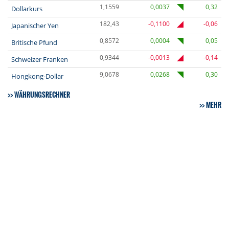
1,1559
0,0037
0,32
Dollarkurs
182,43
-0,1100
-0,06
Japanischer Yen
0,8572
0,0004
0,05
Britische Pfund
0,9344
-0,0013
-0,14
Schweizer Franken
9,0678
0,0268
0,30
Hongkong-Dollar
WÄHRUNGSRECHNER
MEHR