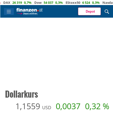
X
26 319
0,7%
Dow
54 037
0,3%
EStoxx50
6 524
0,3%
Nasdaq
29
Depot
Dollarkurs
1,1559
0,0037
0,32 %
USD