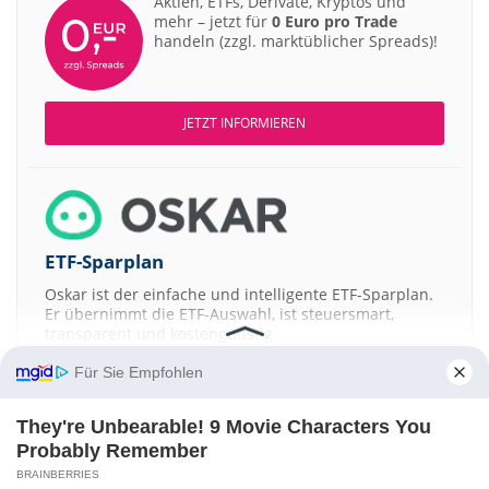
Aktien, ETFs, Derivate, Kryptos und
mehr – jetzt für
0 Euro pro Trade
handeln (zzgl. marktüblicher Spreads)!
JETZT INFORMIEREN
ETF-Sparplan
Oskar ist der einfache und intelligente ETF-Sparplan.
Er übernimmt die ETF-Auswahl, ist steuersmart,
transparent und kostengünstig.
Für Sie Empfohlen
JETZT MEHR ERFAHREN
They're Unbearable! 9 Movie Characters You
Probably Remember
BRAINBERRIES