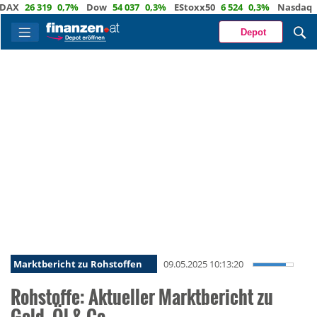
X
26 319
0,7%
Dow
54 037
0,3%
EStoxx50
6 524
0,3%
Nasdaq
29 
Depot
Marktbericht zu Rohstoffen
09.05.2025 10:13:20
Rohstoffe: Aktueller Marktbericht zu
Gold, Öl & Co.