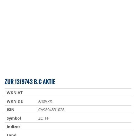
ZUR 1319743 B.C AKTIE
WKN AT
WKN DE
A40VPX
ISIN
CA9894831028
Symbol
ZCTFF
Indizes
Land