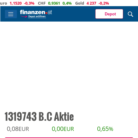
1,1520
-0,3%
CHF
0,9361
0,4%
Gold
4 237
-0,2%
Depot
1319743 B.C Aktie
0,08
0,00
0,65
EUR
EUR
%