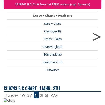
1319743 B.C für 0 Euro bei ZERO ordern (zzgl. Spreads)
Kurse + Charts + Realtime
Kurs + Chart
>
Chart (groß)
Times + Sales
Chartvergleich
Börsenplätze
Realtime Push
Historisch
1319743 B.C CHART - 1 JAHR - STU
Intraday
1W
3M
1J
3J
5J
MAX