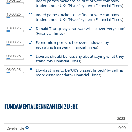
10.03.26
Board games maker to be first private company
traded under UK’s ‘Pisces’ system
(
Financial Times
)
10.03.26
Board games maker to be first private company
traded under UK’s ‘Pisces’ system
(
Financial Times
)
10.03.26
Donald Trump says Iran war will be over ‘very soon’
(
Financial Times
)
08.03.26
Economic reports to be overshadowed by
escalating Iran war
(
Financial Times
)
08.03.26
Liberals should be less shy about saying what they
stand for
(
Financial Times
)
06.03.26
Lloyds strives to be ‘UK’s biggest fintech’ by selling
more customer data
(
Financial Times
)
FUNDAMENTALKENNZAHLEN ZU :BE
2023
0.00
Dividende