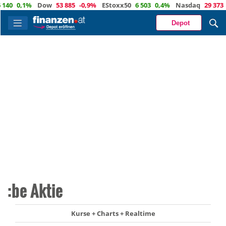
0,1%
Dow
53 885
-0,9%
EStoxx50
6 503
0,4%
Nasdaq
29 373
-0,
Depot
:be Aktie
Kurse + Charts + Realtime