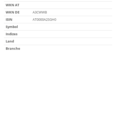
WKN AT
WKN DE
A3CWWB
ISIN
AT0000A2SGH0
Symbol
Indizes
Land
Branche