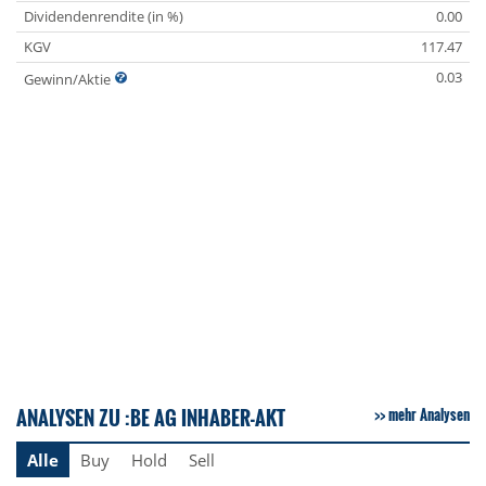
Dividendenrendite (in %)
0.00
KGV
117.47
0.03
Gewinn/Aktie
ANALYSEN ZU :BE AG INHABER-AKT
mehr Analysen
Alle
Buy
Hold
Sell