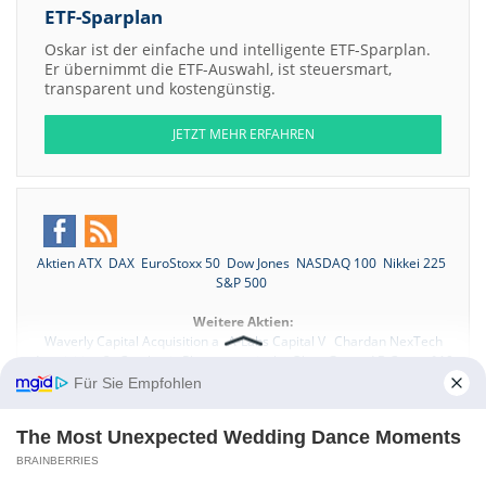
ETF-Sparplan
Oskar ist der einfache und intelligente ETF-Sparplan.
Er übernimmt die ETF-Auswahl, ist steuersmart,
transparent und kostengünstig.
JETZT MEHR ERFAHREN
Aktien ATX
DAX
EuroStoxx 50
Dow Jones
NASDAQ 100
Nikkei 225
S&P 500
Weitere Aktien:
Waverly Capital Acquisition a
A-Labs Capital V
Chardan NexTech
Acquisition 2
Catabasis Pharmaceuticals
Qlosr Group AB Cons of 10
b
Für Sie Empfohlen
Kontakt
-
Impressum
-
Werbung
-
Barrierefreiheit
The Most Unexpected Wedding Dance Moments
Sitemap
-
Datenschutz
-
Disclaimer
-
AGB
-
Privatsphäre-Einstellungen
BRAINBERRIES