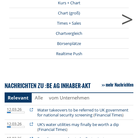
Kurs + Chart
>
Chart (groß)
Times + Sales
Chartvergleich
Börsenplätze
Realtime Push
NACHRICHTEN ZU :BE AG INHABER-AKT
mehr Nachrichten
Relevant
Alle
vom Unternehmen
12.03.26
Water takeovers to be referred to UK government
for national security screening
(
Financial Times
)
12.03.26
UK’s water utilities may finally be worth a dip
(
Financial Times
)