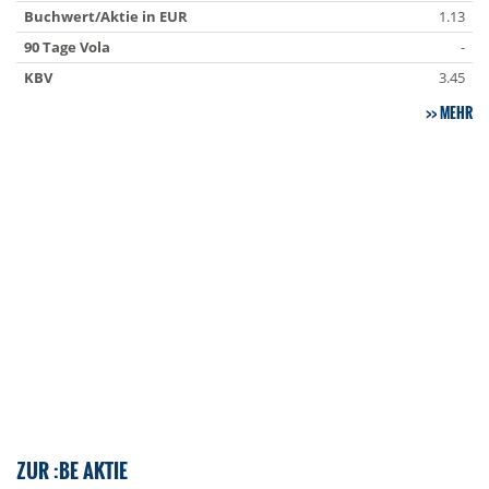
Buchwert/Aktie in EUR
1.13
90 Tage Vola
-
KBV
3.45
MEHR
ZUR :BE AKTIE