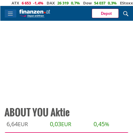
ATX
6 653
-1,4%
DAX
26 319
0,7%
Dow
54 037
0,3%
EStoxx50
6
Depot
ABOUT YOU Aktie
6,64
0,03
0,45
EUR
EUR
%