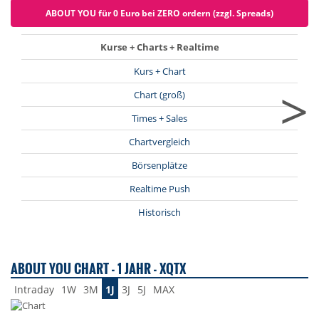
ABOUT YOU für 0 Euro bei ZERO ordern (zzgl. Spreads)
Kurse + Charts + Realtime
Kurs + Chart
>
Chart (groß)
Times + Sales
Chartvergleich
Börsenplätze
Realtime Push
Historisch
ABOUT YOU CHART - 1 JAHR - XQTX
Intraday
1W
3M
1J
3J
5J
MAX