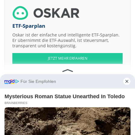
ETF-Sparplan
Oskar ist der einfache und intelligente ETF-Sparplan.
Er übernimmt die ETF-Auswahl, ist steuersmart,
transparent und kostengünstig.
JETZT MEHR ERFAHREN
Für Sie Empfohlen
Aktien ATX
DAX
EuroStoxx 50
Dow Jones
NASDAQ 100
Nikkei 225
Mysterious Roman Statue Unearthed In Toledo
S&P 500
BRAINBERRIES
Weitere Aktien:
Lumos Diagnostics Holdings
Colony Capital
Republic Bank AZ N.A.
Registered Shs
ECC Ventures 4
Sleeping Giant Capital
Kontakt
-
Impressum
-
Werbung
-
Barrierefreiheit