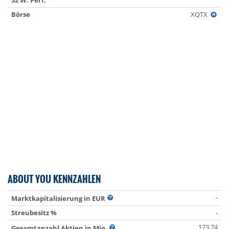
52 W. Perf.
Börse
XQTX
ABOUT YOU KENNZAHLEN
-
Marktkapitalisierung in EUR
Streubesitz %
-
173.74
Gesamtanzahl Aktien in Mio.